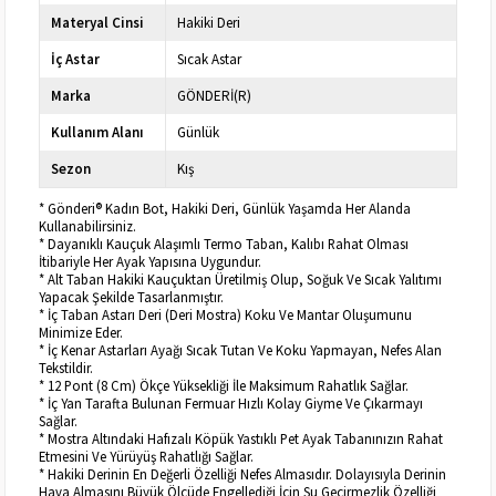
Materyal Cinsi
Hakiki Deri
İç Astar
Sıcak Astar
Marka
GÖNDERİ(R)
Kullanım Alanı
Günlük
Sezon
Kış
* Gönderi® Kadın Bot, Hakiki Deri, Günlük Yaşamda Her Alanda
Kullanabilirsiniz.
* Dayanıklı Kauçuk Alaşımlı Termo Taban, Kalıbı Rahat Olması
İtibariyle Her Ayak Yapısına Uygundur.
* Alt Taban Hakiki Kauçuktan Üretilmiş Olup, Soğuk Ve Sıcak Yalıtımı
Yapacak Şekilde Tasarlanmıştır.
* İç Taban Astarı Deri (Deri Mostra) Koku Ve Mantar Oluşumunu
Minimize Eder.
* İç Kenar Astarları Ayağı Sıcak Tutan Ve Koku Yapmayan, Nefes Alan
Tekstildir.
* 12 Pont (8 Cm) Ökçe Yüksekliği İle Maksimum Rahatlık Sağlar.
* İç Yan Tarafta Bulunan Fermuar Hızlı Kolay Giyme Ve Çıkarmayı
Sağlar.
* Mostra Altındaki Hafızalı Köpük Yastıklı Pet Ayak Tabanınızın Rahat
Etmesini Ve Yürüyüş Rahatlığı Sağlar.
* Hakiki Derinin En Değerli Özelliği Nefes Almasıdır. Dolayısıyla Derinin
Hava Almasını Büyük Ölçüde Engellediği İçin Su Geçirmezlik Özelliği