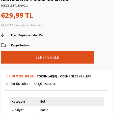
(GKZB134M1188001)
629,99 TL
63,96 TL
'den başlayan taksitlerle
Fiyat Düşünce Haber Ver
Kargo Bedava
ÜRÜN ÖZELLIKLERI
YORUMLAR
(0)
ÖDEME SEÇENEKLERI
ÜRÜN ÖNERILERI
ÖLÇÜ TABLOSU
Kategori
Bot
Cinsiyet
Kadın