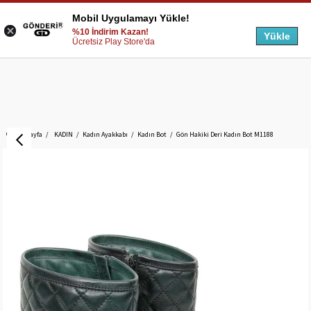
Mobil Uygulamayı Yükle!
%10 İndirim Kazan!
Yükle
Ücretsiz Play Store'da
Anasayfa
KADIN
Kadın Ayakkabı
Kadın Bot
Gön Hakiki Deri Kadın Bot M1188