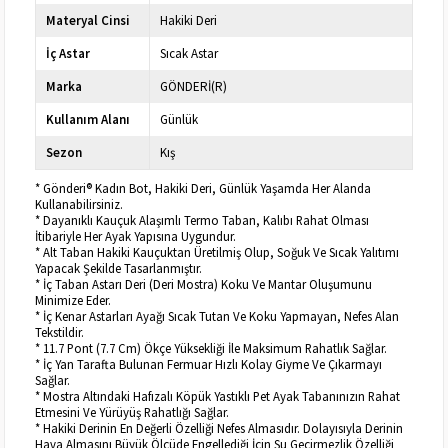
Materyal Cinsi
Hakiki Deri
İç Astar
Sıcak Astar
Marka
GÖNDERİ(R)
Kullanım Alanı
Günlük
Sezon
Kış
* Gönderi® Kadın Bot, Hakiki Deri, Günlük Yaşamda Her Alanda
Kullanabilirsiniz.
* Dayanıklı Kauçuk Alaşımlı Termo Taban, Kalıbı Rahat Olması
İtibariyle Her Ayak Yapısına Uygundur.
* Alt Taban Hakiki Kauçuktan Üretilmiş Olup, Soğuk Ve Sıcak Yalıtımı
Yapacak Şekilde Tasarlanmıştır.
* İç Taban Astarı Deri (Deri Mostra) Koku Ve Mantar Oluşumunu
Minimize Eder.
* İç Kenar Astarları Ayağı Sıcak Tutan Ve Koku Yapmayan, Nefes Alan
Tekstildir.
* 11.7 Pont (7.7 Cm) Ökçe Yüksekliği İle Maksimum Rahatlık Sağlar.
* İç Yan Tarafta Bulunan Fermuar Hızlı Kolay Giyme Ve Çıkarmayı
Sağlar.
* Mostra Altındaki Hafızalı Köpük Yastıklı Pet Ayak Tabanınızın Rahat
Etmesini Ve Yürüyüş Rahatlığı Sağlar.
* Hakiki Derinin En Değerli Özelliği Nefes Almasıdır. Dolayısıyla Derinin
Hava Almasını Büyük Ölçüde Engellediği İçin Su Geçirmezlik Özelliği