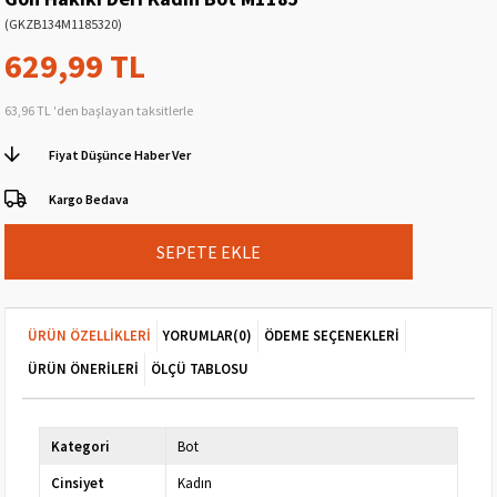
(GKZB134M1185320)
629,99 TL
63,96 TL
'den başlayan taksitlerle
Fiyat Düşünce Haber Ver
Kargo Bedava
ÜRÜN ÖZELLIKLERI
YORUMLAR
(0)
ÖDEME SEÇENEKLERI
ÜRÜN ÖNERILERI
ÖLÇÜ TABLOSU
Kategori
Bot
Cinsiyet
Kadın