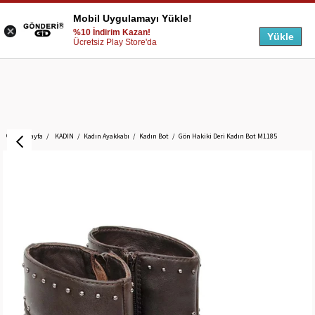
Mobil Uygulamayı Yükle!
%10 İndirim Kazan!
Yükle
Ücretsiz Play Store'da
Anasayfa
KADIN
Kadın Ayakkabı
Kadın Bot
Gön Hakiki Deri Kadın Bot M1185