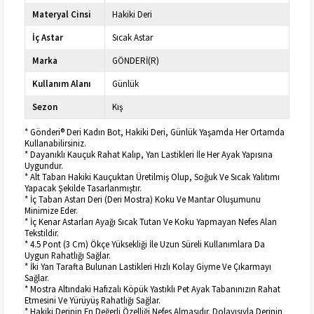
Materyal Cinsi
Hakiki Deri
İç Astar
Sıcak Astar
Marka
GÖNDERİ(R)
Kullanım Alanı
Günlük
Sezon
Kış
* Gönderi® Deri Kadın Bot, Hakiki Deri, Günlük Yaşamda Her Ortamda
Kullanabilirsiniz.
* Dayanıklı Kauçuk Rahat Kalıp, Yan Lastikleri İle Her Ayak Yapısına
Uygundur.
* Alt Taban Hakiki Kauçuktan Üretilmiş Olup, Soğuk Ve Sıcak Yalıtımı
Yapacak Şekilde Tasarlanmıştır.
* İç Taban Astarı Deri (Deri Mostra) Koku Ve Mantar Oluşumunu
Minimize Eder.
* İç Kenar Astarları Ayağı Sıcak Tutan Ve Koku Yapmayan Nefes Alan
Tekstildir.
* 4.5 Pont (3 Cm) Ökçe Yüksekliği İle Uzun Süreli Kullanımlara Da
Uygun Rahatlığı Sağlar.
* İki Yan Tarafta Bulunan Lastikleri Hızlı Kolay Giyme Ve Çıkarmayı
Sağlar.
* Mostra Altındaki Hafızalı Köpük Yastıklı Pet Ayak Tabanınızın Rahat
Etmesini Ve Yürüyüş Rahatlığı Sağlar.
* Hakiki Derinin En Değerli Özelliği Nefes Almasıdır. Dolayısıyla Derinin