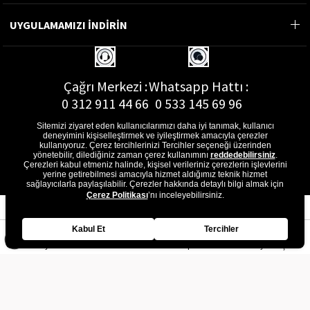
UYGULAMAMIZI İNDİRİN
Çağrı Merkezi :
Whatsapp Hattı :
0 312 911 44 66
0 533 145 69 96
Sitemizi ziyaret eden kullanıcılarımızı daha iyi tanımak, kullanıcı
deneyimini kişiselleştirmek ve iyileştirmek amacıyla çerezler
kullanıyoruz. Çerez tercihlerinizi Tercihler seçeneği üzerinden
yönetebilir, dilediğiniz zaman çerez kullanımını
reddedebilirsiniz
.
E-Posta Adresi :
Çerezleri kabul etmeniz halinde, kişisel verileriniz çerezlerin işlevlerini
musterihizmetleri@gon.com.tr
yerine getirebilmesi amacıyla hizmet aldığımız teknik hizmet
sağlayıcılarla paylaşılabilir. Çerezler hakkında detaylı bilgi almak için
Çerez Politikası
’nı inceleyebilirsiniz.
Kabul Et
Tercihler
Anasayfa
Favorilerim
Sepetim
Üye Girişi