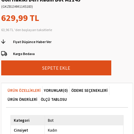
(GKZB134M1145183)
629,99 TL
63,96 TL
'den başlayan taksitlerle
Fiyat Düşünce Haber Ver
Kargo Bedava
ÜRÜN ÖZELLIKLERI
YORUMLAR
(0)
ÖDEME SEÇENEKLERI
ÜRÜN ÖNERILERI
ÖLÇÜ TABLOSU
Kategori
Bot
Cinsiyet
Kadın