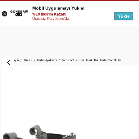
Mobil Uygulamayı Yükle!
%10 İndirim Kazan!
Yükle
Ücretsiz Play Store'da
Anasayfa
KADIN
Kadın Ayakkabı
Kadın Bot
Gön Hakiki Deri Kadın Bot M1145