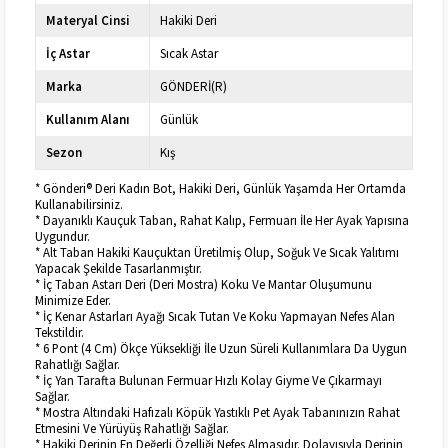
Materyal Cinsi
Hakiki Deri
İç Astar
Sıcak Astar
Marka
GÖNDERİ(R)
Kullanım Alanı
Günlük
Sezon
Kış
* Gönderi® Deri Kadın Bot, Hakiki Deri, Günlük Yaşamda Her Ortamda
Kullanabilirsiniz.
* Dayanıklı Kauçuk Taban, Rahat Kalıp, Fermuarı İle Her Ayak Yapısına
Uygundur.
* Alt Taban Hakiki Kauçuktan Üretilmiş Olup, Soğuk Ve Sıcak Yalıtımı
Yapacak Şekilde Tasarlanmıştır.
* İç Taban Astarı Deri (Deri Mostra) Koku Ve Mantar Oluşumunu
Minimize Eder.
* İç Kenar Astarları Ayağı Sıcak Tutan Ve Koku Yapmayan Nefes Alan
Tekstildir.
* 6 Pont (4 Cm) Ökçe Yüksekliği İle Uzun Süreli Kullanımlara Da Uygun
Rahatlığı Sağlar.
* İç Yan Tarafta Bulunan Fermuar Hızlı Kolay Giyme Ve Çıkarmayı
Sağlar.
* Mostra Altındaki Hafızalı Köpük Yastıklı Pet Ayak Tabanınızın Rahat
Etmesini Ve Yürüyüş Rahatlığı Sağlar.
* Hakiki Derinin En Değerli Özelliği Nefes Almasıdır. Dolayısıyla Derinin