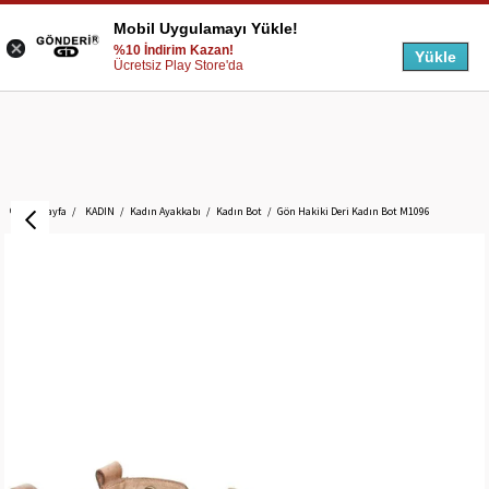
Mobil Uygulamayı Yükle!
%10 İndirim Kazan!
Yükle
Ücretsiz Play Store'da
Anasayfa
KADIN
Kadın Ayakkabı
Kadın Bot
Gön Hakiki Deri Kadın Bot M1096