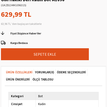
(GKZB134M1096315)
629,99 TL
63,96 TL
'den başlayan taksitlerle
Fiyat Düşünce Haber Ver
Kargo Bedava
ÜRÜN ÖZELLIKLERI
YORUMLAR
(0)
ÖDEME SEÇENEKLERI
ÜRÜN ÖNERILERI
ÖLÇÜ TABLOSU
Kategori
Bot
Cinsiyet
Kadın