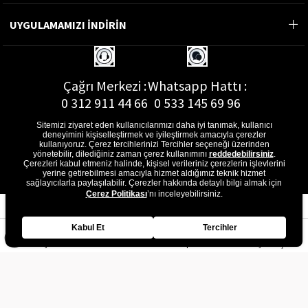
UYGULAMAMIZI İNDİRİN
Çağrı Merkezi :
Whatsapp Hattı :
0 312 911 44 66
0 533 145 69 96
Sitemizi ziyaret eden kullanıcılarımızı daha iyi tanımak, kullanıcı
deneyimini kişiselleştirmek ve iyileştirmek amacıyla çerezler
kullanıyoruz. Çerez tercihlerinizi Tercihler seçeneği üzerinden
yönetebilir, dilediğiniz zaman çerez kullanımını
reddedebilirsiniz
.
E-Posta Adresi :
Çerezleri kabul etmeniz halinde, kişisel verileriniz çerezlerin işlevlerini
musterihizmetleri@gon.com.tr
yerine getirebilmesi amacıyla hizmet aldığımız teknik hizmet
sağlayıcılarla paylaşılabilir. Çerezler hakkında detaylı bilgi almak için
Çerez Politikası
’nı inceleyebilirsiniz.
Kabul Et
Tercihler
Anasayfa
Favorilerim
Sepetim
Üye Girişi