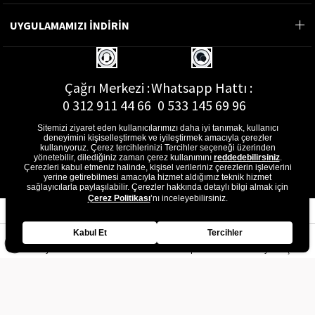
UYGULAMAMIZI İNDİRİN
Çağrı Merkezi :
Whatsapp Hattı :
0 312 911 44 66
0 533 145 69 96
Sitemizi ziyaret eden kullanıcılarımızı daha iyi tanımak, kullanıcı
deneyimini kişiselleştirmek ve iyileştirmek amacıyla çerezler
kullanıyoruz. Çerez tercihlerinizi Tercihler seçeneği üzerinden
yönetebilir, dilediğiniz zaman çerez kullanımını
reddedebilirsiniz
.
E-Posta Adresi :
Çerezleri kabul etmeniz halinde, kişisel verileriniz çerezlerin işlevlerini
musterihizmetleri@gon.com.tr
yerine getirebilmesi amacıyla hizmet aldığımız teknik hizmet
sağlayıcılarla paylaşılabilir. Çerezler hakkında detaylı bilgi almak için
Çerez Politikası
’nı inceleyebilirsiniz.
Kabul Et
Tercihler
Anasayfa
Favorilerim
Sepetim
Üye Girişi