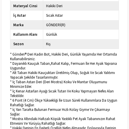
Materyal Cinsi
Hakiki Deri
İç Astar
Sıcak Astar
Marka
GÖNDERİ(R)
Kullanım Alanı
Günlük
Sezon
Kış
* Gönderi® Deri Kadın Bot, Hakiki Deri, Günlük Yaşamda Her Ortamda
Kullanabilirsiniz.
* Dayanıklı Kauçuk Taban,Rahat Kalıp, Fermuarı İle Her Ayak Yapısına
Uygundur.
* Alt Taban Hakiki Kauçuktan Üretilmiş Olup, Soğuk Ve Sıcak Yalıtımı
Yapacak Şekilde Tasarlanmıştır.
* İç Taban Astarı Deri (Deri Mostra) Koku Ve Mantar Oluşumunu
Minimize Eder.
* İç Kenar Astarları Ayağı Sıcak Tutan Ve Koku Yapmayan Nefes Alan
Tekstildir.
* 6 Pont (4 Cm) Ökçe Yüksekliği İle Uzun Süreli Kullanımlara Da Uygun
Rahatlığı Sağlar.
* İç Yan Tarafta Bulunan Fermuar Hızlı Kolay Giyme Ve Çıkarmayı
Sağlar.
* Mostra Altındaki Hafızalı Köpük Yastıklı Pet Ayak Tabanınızın Rahat
Etmesini Ve Yürüyüş Rahatlığı Sağlar.
* Hakiki Derinin En Değerli Özelliği Nefes Almasıdır. Dolayısıyla Derinin