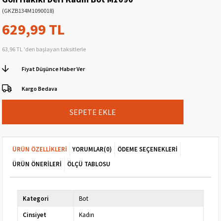
(GKZB134M1090018)
629,99 TL
63,96 TL
'den başlayan taksitlerle
Fiyat Düşünce Haber Ver
Kargo Bedava
ÜRÜN ÖZELLIKLERI
YORUMLAR
(0)
ÖDEME SEÇENEKLERI
ÜRÜN ÖNERILERI
ÖLÇÜ TABLOSU
Kategori
Bot
Cinsiyet
Kadın