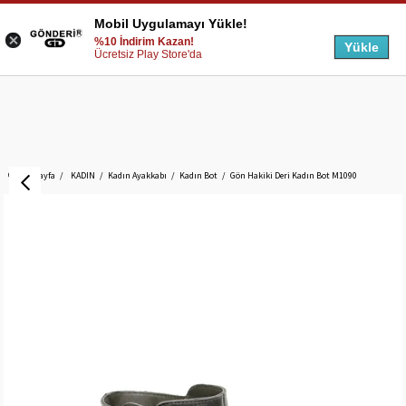
Mobil Uygulamayı Yükle!
%10 İndirim Kazan!
Yükle
Ücretsiz Play Store'da
Anasayfa
KADIN
Kadın Ayakkabı
Kadın Bot
Gön Hakiki Deri Kadın Bot M1090