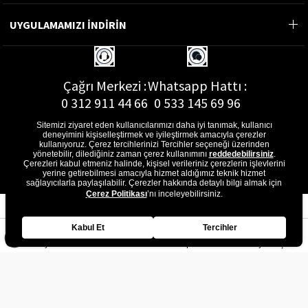
UYGULAMAMIZI İNDİRİN
Çağrı Merkezi :
Whatsapp Hattı :
0 312 911 44 66
0 533 145 69 96
Sitemizi ziyaret eden kullanıcılarımızı daha iyi tanımak, kullanıcı
deneyimini kişiselleştirmek ve iyileştirmek amacıyla çerezler
kullanıyoruz. Çerez tercihlerinizi Tercihler seçeneği üzerinden
yönetebilir, dilediğiniz zaman çerez kullanımını
reddedebilirsiniz
.
E-Posta Adresi :
Çerezleri kabul etmeniz halinde, kişisel verileriniz çerezlerin işlevlerini
musterihizmetleri@gon.com.tr
yerine getirebilmesi amacıyla hizmet aldığımız teknik hizmet
sağlayıcılarla paylaşılabilir. Çerezler hakkında detaylı bilgi almak için
Çerez Politikası
’nı inceleyebilirsiniz.
Kabul Et
Tercihler
Anasayfa
Favorilerim
Sepetim
Üye Girişi