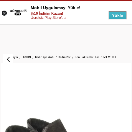
Mobil Uygulamayı Yükle!
%10 İndirim Kazan!
Yükle
Ücretsiz Play Store'da
Anasayfa
KADIN
Kadın Ayakkabı
Kadın Bot
Gön Hakiki Deri Kadın Bot M1083