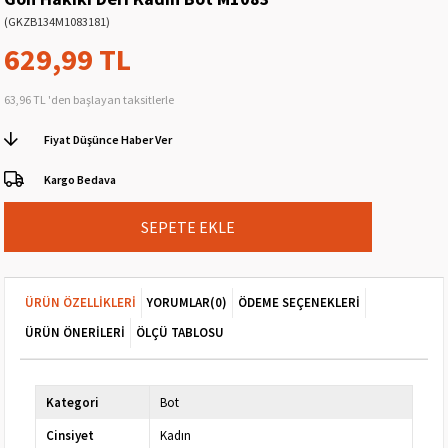
(GKZB134M1083181)
629,99 TL
63,96 TL
'den başlayan taksitlerle
Fiyat Düşünce Haber Ver
Kargo Bedava
ÜRÜN ÖZELLIKLERI
YORUMLAR
(0)
ÖDEME SEÇENEKLERI
ÜRÜN ÖNERILERI
ÖLÇÜ TABLOSU
Kategori
Bot
Cinsiyet
Kadın