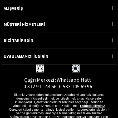
ALIŞVERİŞ
MÜŞTERİ HİZMETLERİ
BİZİ TAKİP EDİN
UYGULAMAMIZI İNDİRİN
Çağrı Merkezi :
Whatsapp Hattı :
0 312 911 44 66
0 533 145 69 96
Sitemizi ziyaret eden kullanıcılarımızı daha iyi tanımak, kullanıcı
deneyimini kişiselleştirmek ve iyileştirmek amacıyla çerezler
kullanıyoruz. Çerez tercihlerinizi Tercihler seçeneği üzerinden
yönetebilir, dilediğiniz zaman çerez kullanımını
reddedebilirsiniz
.
E-Posta Adresi :
Çerezleri kabul etmeniz halinde, kişisel verileriniz çerezlerin işlevlerini
musterihizmetleri@gon.com.tr
yerine getirebilmesi amacıyla hizmet aldığımız teknik hizmet
sağlayıcılarla paylaşılabilir. Çerezler hakkında detaylı bilgi almak için