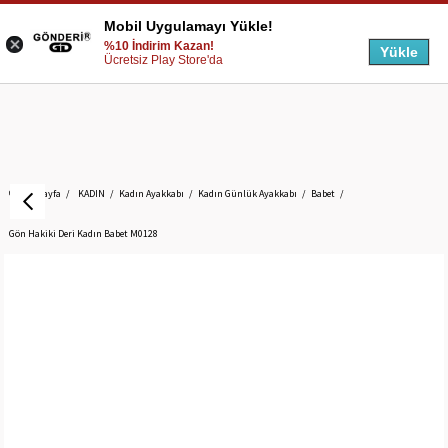
Mobil Uygulamayı Yükle!
%10 İndirim Kazan!
Yükle
Ücretsiz Play Store'da
Anasayfa
KADIN
Kadın Ayakkabı
Kadın Günlük Ayakkabı
Babet
Gön Hakiki Deri Kadın Babet M0128