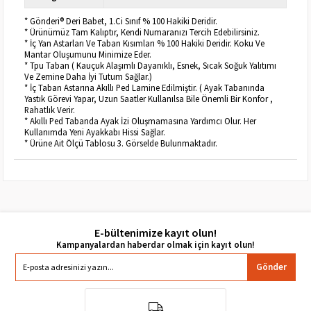
* Gönderi® Deri Babet, 1.Ci Sınıf % 100 Hakiki Deridir.
* Ürünümüz Tam Kalıptır, Kendi Numaranızı Tercih Edebilirsiniz.
* İç Yan Astarları Ve Taban Kısımları % 100 Hakiki Deridir. Koku Ve
Mantar Oluşumunu Minimize Eder.
* Tpu Taban ( Kauçuk Alaşımlı Dayanıklı, Esnek, Sıcak Soğuk Yalıtımı
Ve Zemine Daha İyi Tutum Sağlar.)
* İç Taban Astarına Akıllı Ped Lamine Edilmiştir. ( Ayak Tabanında
Yastık Görevi Yapar, Uzun Saatler Kullanılsa Bile Önemli Bir Konfor ,
Rahatlık Verir.
* Akıllı Ped Tabanda Ayak İzi Oluşmamasına Yardımcı Olur. Her
Kullanımda Yeni Ayakkabı Hissi Sağlar.
* Ürüne Ait Ölçü Tablosu 3. Görselde Bulunmaktadır.
E-bültenimize kayıt olun!
Gönder