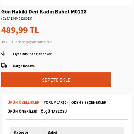
Gön Hakiki Deri Kadın Babet M0128
(GYZA134M0128013)
489,99 TL
49,75 TL
'den başlayan taksitlerle
Fiyat Düşünce Haber Ver
Kargo Bedava
ÜRÜN ÖZELLIKLERI
YORUMLAR
(0)
ÖDEME SEÇENEKLERI
ÜRÜN ÖNERILERI
ÖLÇÜ TABLOSU
Kategori
Babet