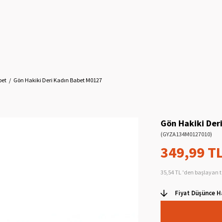
bet
Gön Hakiki Deri Kadın Babet M0127
Gön Hakiki Der
(GYZA134M0127010)
349,99 T
35,54 TL
'den başlayan t
Fiyat Düşünce H