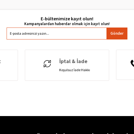
E-bültenimize kayıt olun!
Gönder
t
İptal & İade
Koşulsuz İade Hakkı