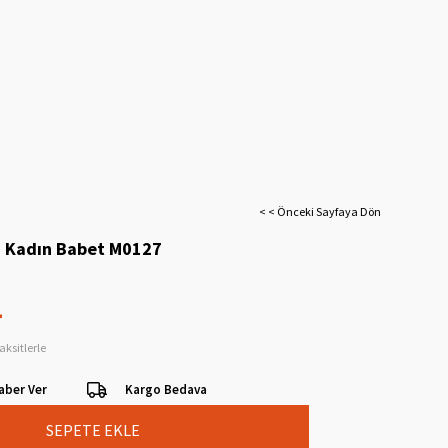
< < Önceki Sayfaya Dön
i Kadın Babet M0127
L
aksitlerle
aber Ver
Kargo Bedava