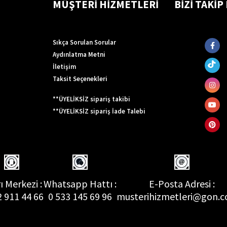
MÜŞTERİ HİZMETLERİ
BİZİ TAKİP
Sıkça Sorulan Sorular
Aydınlatma Metni
İletişim
Taksit Seçenekleri
**ÜYELİKSİZ sipariş takibi
**ÜYELİKSİZ sipariş İade Talebi
ı Merkezi :
Whatsapp Hattı :
E-Posta Adresi :
2 911 44 66
0 533 145 69 96
musterihizmetleri@gon.c