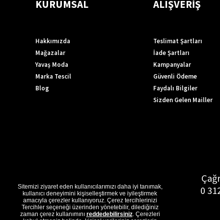
KURUMSAL
ALIŞVERİŞ
Hakkımızda
Teslimat Şartları
Mağazalar
İade Şartları
Yavaş Moda
Kampanyalar
Marka Tescil
Güvenli Ödeme
Blog
Faydalı Bilgiler
Sizden Gelen Mailler
Çağr
Sitemizi ziyaret eden kullanıcılarımızı daha iyi tanımak,
0 31
kullanıcı deneyimini kişiselleştirmek ve iyileştirmek
amacıyla çerezler kullanıyoruz. Çerez tercihlerinizi
Tercihler seçeneği üzerinden yönetebilir, dilediğiniz
zaman çerez kullanımını
reddedebilirsiniz
. Çerezleri