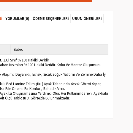
RI
YORUMLAR
(0)
ÖDEME SEÇENEKLERI
ÜRÜN ÖNERILERI
Babet
 1.Ci Sınıf % 100 Hakiki Deridir.
e Taban Kısımları % 100 Hakiki Deridir. Koku Ve Mantar Oluşumunu
 Alaşımlı Dayanıklı, Esnek, Sıcak Soğuk Yalıtımı Ve Zemine Daha İyi
kıllı Ped Lamine Edilmiştir. ( Ayak Tabanında Yastık Görevi Yapar,
sa Bile Önemli Bir Konfor , Rahatlık Verir.
 Ayak İzi Oluşmamasına Yardımcı Olur. Her Kullanımda Yeni Ayakkabı
e Ait Ölçü Tablosu 3. Görselde Bulunmaktadır.