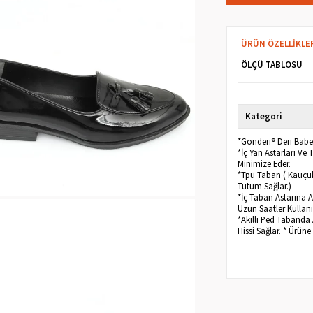
ÜRÜN ÖZELLIKLE
ÖLÇÜ TABLOSU
Kategori
*Gönderi® Deri Babet,
*İç Yan Astarları V
Minimize Eder.
*Tpu Taban ( Kauçuk
Tutum Sağlar.)
*İç Taban Astarına A
Uzun Saatler Kullanıl
*Akıllı Ped Tabanda
Hissi Sağlar. * Ürün