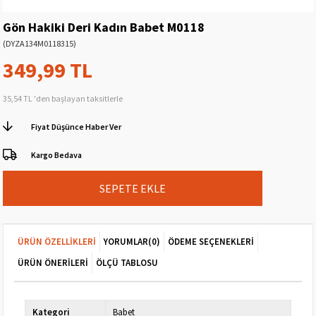
Gön Hakiki Deri Kadın Babet M0118
(DYZA134M0118315)
349,99 TL
35,54 TL
'den başlayan taksitlerle
Fiyat Düşünce Haber Ver
Kargo Bedava
ÜRÜN ÖZELLIKLERI
YORUMLAR
(0)
ÖDEME SEÇENEKLERI
ÜRÜN ÖNERILERI
ÖLÇÜ TABLOSU
Kategori
Babet