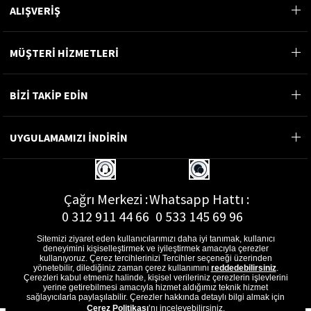
ALIŞVERİŞ
MÜŞTERİ HİZMETLERİ
BİZİ TAKİP EDİN
UYGULAMAMIZI İNDİRİN
Çağrı Merkezi :
Whatsapp Hattı :
0 312 911 44 66
0 533 145 69 96
Sitemizi ziyaret eden kullanıcılarımızı daha iyi tanımak, kullanıcı
deneyimini kişiselleştirmek ve iyileştirmek amacıyla çerezler
kullanıyoruz. Çerez tercihlerinizi Tercihler seçeneği üzerinden
yönetebilir, dilediğiniz zaman çerez kullanımını
reddedebilirsiniz
.
E-Posta Adresi :
Çerezleri kabul etmeniz halinde, kişisel verileriniz çerezlerin işlevlerini
musterihizmetleri@gon.com.tr
yerine getirebilmesi amacıyla hizmet aldığımız teknik hizmet
sağlayıcılarla paylaşılabilir. Çerezler hakkında detaylı bilgi almak için
Çerez Politikası
’nı inceleyebilirsiniz.