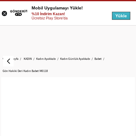
Mobil Uygulamayı Yükle!
%10 İndirim Kazan!
Yükle
Ücretsiz Play Store'da
Anasayfa
KADIN
Kadın Ayakkabı
Kadın Günlük Ayakkabı
Babet
Gön Hakiki Deri Kadın Babet M0118