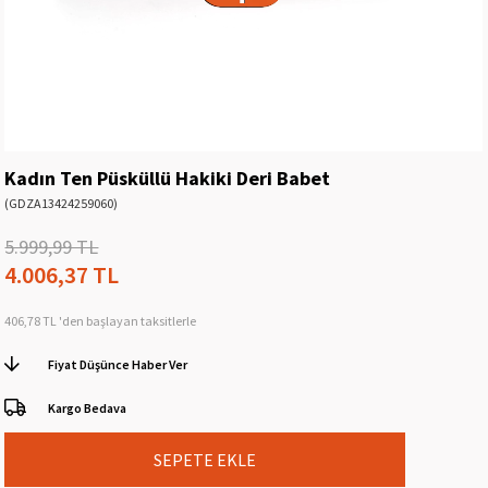
Kadın Ten Püsküllü Hakiki Deri Babet
(GDZA13424259060)
5.999,99 TL
4.006,37 TL
406,78 TL
'den başlayan taksitlerle
Fiyat Düşünce Haber Ver
Kargo Bedava