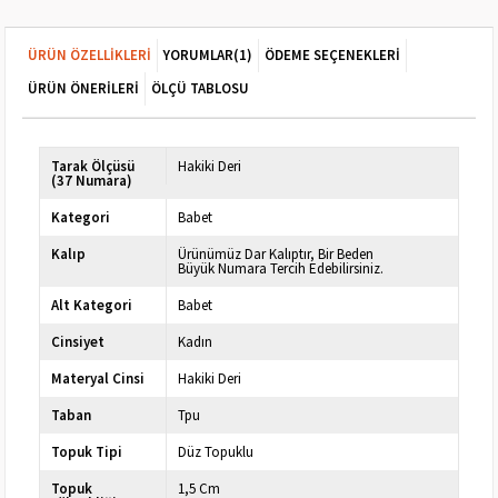
ÜRÜN ÖZELLIKLERI
YORUMLAR
(1)
ÖDEME SEÇENEKLERI
ÜRÜN ÖNERILERI
ÖLÇÜ TABLOSU
Tarak Ölçüsü
Hakiki Deri
(37 Numara)
Kategori
Babet
Kalıp
Ürünümüz Dar Kalıptır, Bir Beden
Büyük Numara Tercih Edebilirsiniz.
Alt Kategori
Babet
Cinsiyet
Kadın
Materyal Cinsi
Hakiki Deri
Taban
Tpu
Topuk Tipi
Düz Topuklu
Topuk
1,5 Cm