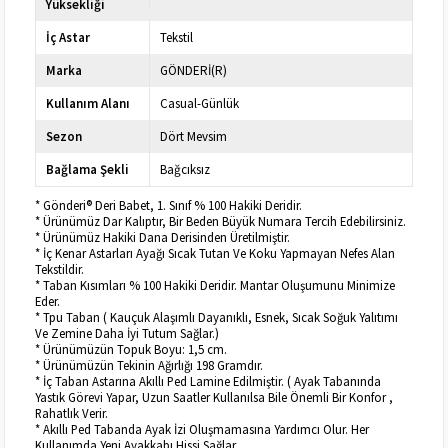
Yüksekliği
İç Astar
Tekstil
Marka
GÖNDERİ(R)
Kullanım Alanı
Casual-Günlük
Sezon
Dört Mevsim
Bağlama Şekli
Bağcıksız
* Gönderi® Deri Babet, 1. Sınıf % 100 Hakiki Deridir.
* Ürünümüz Dar Kalıptır, Bir Beden Büyük Numara Tercih Edebilirsiniz.
* Ürünümüz Hakiki Dana Derisinden Üretilmiştir.
* İç Kenar Astarları Ayağı Sıcak Tutan Ve Koku Yapmayan Nefes Alan
Tekstildir.
* Taban Kısımları % 100 Hakiki Deridir. Mantar Oluşumunu Minimize
Eder.
* Tpu Taban ( Kauçuk Alaşımlı Dayanıklı, Esnek, Sıcak Soğuk Yalıtımı
Ve Zemine Daha İyi Tutum Sağlar.)
* Ürünümüzün Topuk Boyu: 1,5 cm.
* Ürünümüzün Tekinin Ağırlığı 198 Gramdır.
* İç Taban Astarına Akıllı Ped Lamine Edilmiştir. ( Ayak Tabanında
Yastık Görevi Yapar, Uzun Saatler Kullanılsa Bile Önemli Bir Konfor ,
Rahatlık Verir.
* Akıllı Ped Tabanda Ayak İzi Oluşmamasına Yardımcı Olur. Her
Kullanımda Yeni Ayakkabı Hissi Sağlar.