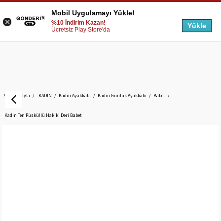
Mobil Uygulamayı Yükle!
%10 İndirim Kazan!
Yükle
Ücretsiz Play Store'da
Anasayfa
KADIN
Kadın Ayakkabı
Kadın Günlük Ayakkabı
Babet
Kadın Ten Püsküllü Hakiki Deri Babet