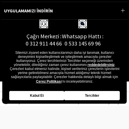
UYGULAMAMIZI İNDİRİN
Çağrı Merkezi :
Whatsapp Hattı :
0 312 911 44 66
0 533 145 69 96
Sitemizi ziyaret eden kullanıcılarımızı daha iyi tanımak, kullanıcı
deneyimini kişiselleştirmek ve iyileştirmek amacıyla çerezler
kullanıyoruz. Çerez tercihlerinizi Tercihler seçeneği üzerinden
yönetebilir, dilediğiniz zaman çerez kullanımını
reddedebilirsiniz
.
E-Posta Adresi :
Çerezleri kabul etmeniz halinde, kişisel verileriniz çerezlerin işlevlerini
musterihizmetleri@gon.com.tr
yerine getirebilmesi amacıyla hizmet aldığımız teknik hizmet
sağlayıcılarla paylaşılabilir. Çerezler hakkında detaylı bilgi almak için
Çerez Politikası
’nı inceleyebilirsiniz.
Kabul Et
Tercihler
Anasayfa
Favorilerim
Sepetim
Üye Girişi