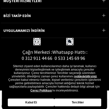
MÜŞTERİ HİZMETLERİ
BİZİ TAKİP EDİN
UYGULAMAMIZI İNDİRİN
Çağrı Merkezi :
Whatsapp Hattı :
0 312 911 44 66
0 533 145 69 96
Sitemizi ziyaret eden kullanıcılarımızı daha iyi tanımak, kullanıcı
deneyimini kişiselleştirmek ve iyileştirmek amacıyla çerezler
kullanıyoruz. Çerez tercihlerinizi Tercihler seçeneği üzerinden
yönetebilir, dilediğiniz zaman çerez kullanımını
reddedebilirsiniz
.
E-Posta Adresi :
Çerezleri kabul etmeniz halinde, kişisel verileriniz çerezlerin işlevlerini
musterihizmetleri@gon.com.tr
yerine getirebilmesi amacıyla hizmet aldığımız teknik hizmet
sağlayıcılarla paylaşılabilir. Çerezler hakkında detaylı bilgi almak için
Çerez Politikası
’nı inceleyebilirsiniz.
Kabul Et
Tercihler
Anasayfa
Favorilerim
Sepetim
Üye Girişi