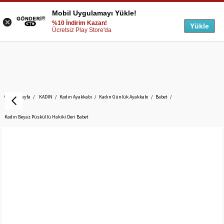
Mobil Uygulamayı Yükle!
%10 İndirim Kazan!
Yükle
Ücretsiz Play Store'da
Anasayfa
KADIN
Kadın Ayakkabı
Kadın Günlük Ayakkabı
Babet
Kadın Beyaz Püsküllü Hakiki Deri Babet