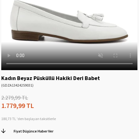
Kadın Beyaz Püsküllü Hakiki Deri Babet
(GDZA13424259031)
2.279,99 TL
1.779,99 TL
180,73 TL
'den başlayan taksitlerle
Fiyat Düşünce Haber Ver