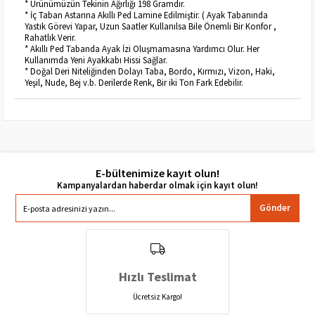
* Ürünümüzün Tekinin Ağırlığı 198 Gramdır.
* İç Taban Astarına Akıllı Ped Lamine Edilmiştir. ( Ayak Tabanında
Yastık Görevi Yapar, Uzun Saatler Kullanılsa Bile Önemli Bir Konfor ,
Rahatlık Verir.
* Akıllı Ped Tabanda Ayak İzi Oluşmamasına Yardımcı Olur. Her
Kullanımda Yeni Ayakkabı Hissi Sağlar.
* Doğal Deri Niteliğinden Dolayı Taba, Bordo, Kırmızı, Vizon, Haki,
Yeşil, Nude, Bej v.b. Derilerde Renk, Bir iki Ton Fark Edebilir.
E-bültenimize kayıt olun!
Gönder
Hızlı Teslimat
Ücretsiz Kargo!