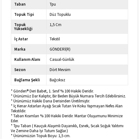
Taban
Tpu
Topuk Tipi
Düz Topuklu
Topuk
1,5 Cm
Yüksekliği
İç Astar
Tekstil
Marka
GÖNDERİ(R)
Kullanım Alanı
Casual-Günlük
Sezon
Dört Mevsim
Bağlama Şekli
Bağcıksız
* Gönderi® Deri Babet, 1. Sınıf % 100 Hakiki Deridir.
* Ürünümüz Dar Kalıptır, Bir Beden Büyük Numara Tercih Edebilirsiniz.
* Ürünümüz Hakiki Dana Derisinden Üretilmiştir.
* İç Kenar Astarları Ayağı Sıcak Tutan Ve Koku Yapmayan Nefes Alan
Tekstildir.
* Taban Kısımları % 100 Hakiki Deridir. Mantar Oluşumunu Minimize
Eder.
* Tpu Taban ( Kauçuk Alaşımlı Dayanıklı, Esnek, Sıcak Soğuk Yalıtımı
Ve Zemine Daha İyi Tutum Sağlar.)
* Ürünümüzün Topuk Boyu: 1,5 cm.