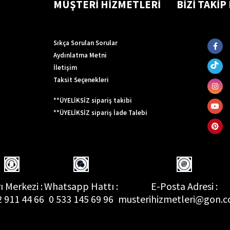
MÜŞTERİ HİZMETLERİ
BİZİ TAKİP
Sıkça Sorulan Sorular
Aydınlatma Metni
İletişim
Taksit Seçenekleri
**ÜYELİKSİZ sipariş takibi
**ÜYELİKSİZ sipariş İade Talebi
ı Merkezi :
Whatsapp Hattı :
E-Posta Adresi :
2 911 44 66
0 533 145 69 96
musterihizmetleri@gon.c