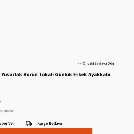
< < Önceki Sayfaya Dön
i Yuvarlak Burun Tokalı Günlük Erkek Ayakkabı
L
aksitlerle
aber Ver
Kargo Bedava