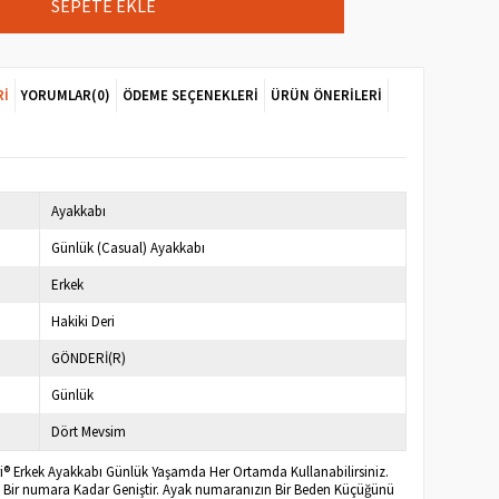
RI
YORUMLAR
(0)
ÖDEME SEÇENEKLERI
ÜRÜN ÖNERILERI
Ayakkabı
Günlük (Casual) Ayakkabı
Erkek
Hakiki Deri
GÖNDERİ(R)
Günlük
Dört Mevsim
ri® Erkek Ayakkabı Günlük Yaşamda Her Ortamda Kullanabilirsiniz.
 Bir numara Kadar Geniştir. Ayak numaranızın Bir Beden Küçüğünü