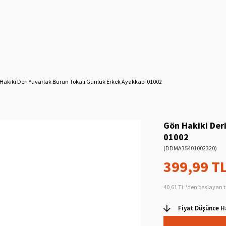
Hakiki Deri Yuvarlak Burun Tokalı Günlük Erkek Ayakkabı 01002
Gön Hakiki Der
01002
(DDMA35401002320)
399,99 T
40,61 TL
'den başlayan t
Fiyat Düşünce H