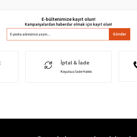
E-bültenimize kayıt olun!
Gönder
t
İptal & İade
Koşulsuz İade Hakkı