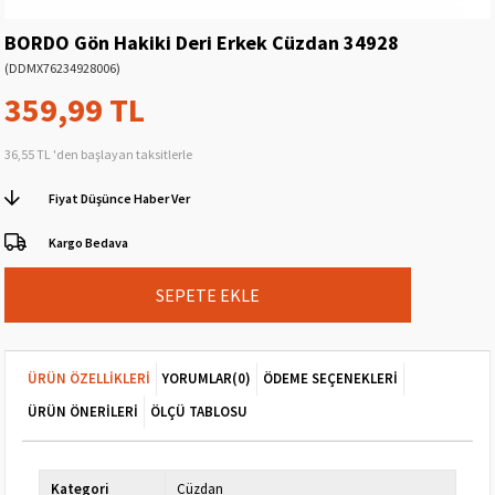
BORDO Gön Hakiki Deri Erkek Cüzdan 34928
(DDMX76234928006)
359,99 TL
36,55 TL
'den başlayan taksitlerle
Fiyat Düşünce Haber Ver
Kargo Bedava
ÜRÜN ÖZELLIKLERI
YORUMLAR
(0)
ÖDEME SEÇENEKLERI
ÜRÜN ÖNERILERI
ÖLÇÜ TABLOSU
Kategori
Cüzdan