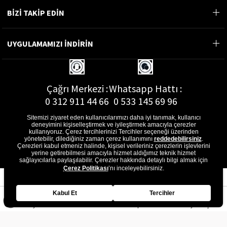
BİZİ TAKİP EDİN
UYGULAMAMIZI İNDİRİN
Çağrı Merkezi :
Whatsapp Hattı :
0 312 911 44 66
0 533 145 69 96
Sitemizi ziyaret eden kullanıcılarımızı daha iyi tanımak, kullanıcı
deneyimini kişiselleştirmek ve iyileştirmek amacıyla çerezler
kullanıyoruz. Çerez tercihlerinizi Tercihler seçeneği üzerinden
yönetebilir, dilediğiniz zaman çerez kullanımını
reddedebilirsiniz
.
E-Posta Adresi :
Çerezleri kabul etmeniz halinde, kişisel verileriniz çerezlerin işlevlerini
musterihizmetleri@gon.com.tr
yerine getirebilmesi amacıyla hizmet aldığımız teknik hizmet
sağlayıcılarla paylaşılabilir. Çerezler hakkında detaylı bilgi almak için
Çerez Politikası
’nı inceleyebilirsiniz.
Kabul Et
Tercihler
Anasayfa
Favorilerim
Sepetim
Üye Girişi