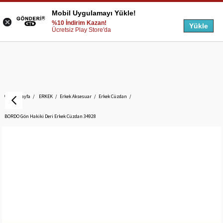
Mobil Uygulamayı Yükle!
%10 İndirim Kazan!
Yükle
Ücretsiz Play Store'da
Anasayfa
ERKEK
Erkek Aksesuar
Erkek Cüzdan
BORDO Gön Hakiki Deri Erkek Cüzdan 34928