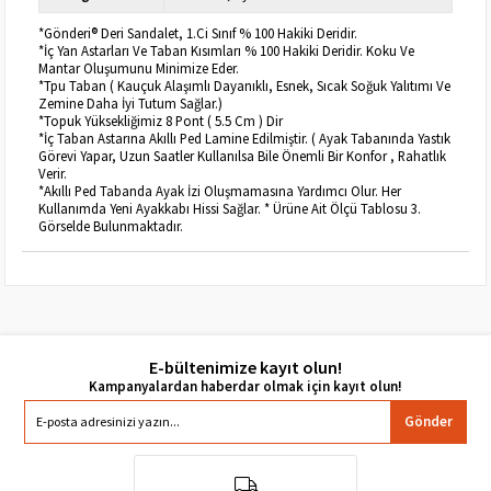
*Gönderi® Deri Sandalet, 1.Ci Sınıf % 100 Hakiki Deridir.
*İç Yan Astarları Ve Taban Kısımları % 100 Hakiki Deridir. Koku Ve
Mantar Oluşumunu Minimize Eder.
*Tpu Taban ( Kauçuk Alaşımlı Dayanıklı, Esnek, Sıcak Soğuk Yalıtımı Ve
Zemine Daha İyi Tutum Sağlar.)
*Topuk Yüksekliğimiz 8 Pont ( 5.5 Cm ) Dir
*İç Taban Astarına Akıllı Ped Lamine Edilmiştir. ( Ayak Tabanında Yastık
Görevi Yapar, Uzun Saatler Kullanılsa Bile Önemli Bir Konfor , Rahatlık
Verir.
*Akıllı Ped Tabanda Ayak İzi Oluşmamasına Yardımcı Olur. Her
Kullanımda Yeni Ayakkabı Hissi Sağlar. * Ürüne Ait Ölçü Tablosu 3.
Görselde Bulunmaktadır.
E-bültenimize kayıt olun!
Gönder