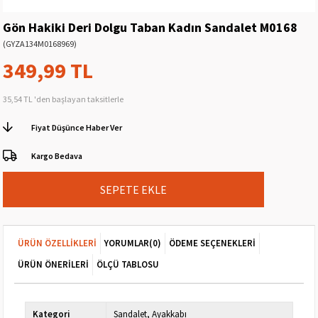
Gön Hakiki Deri Dolgu Taban Kadın Sandalet M0168
(GYZA134M0168969)
349,99 TL
35,54 TL
'den başlayan taksitlerle
Fiyat Düşünce Haber Ver
Kargo Bedava
ÜRÜN ÖZELLIKLERI
YORUMLAR
(0)
ÖDEME SEÇENEKLERI
ÜRÜN ÖNERILERI
ÖLÇÜ TABLOSU
Kategori
Sandalet
Ayakkabı