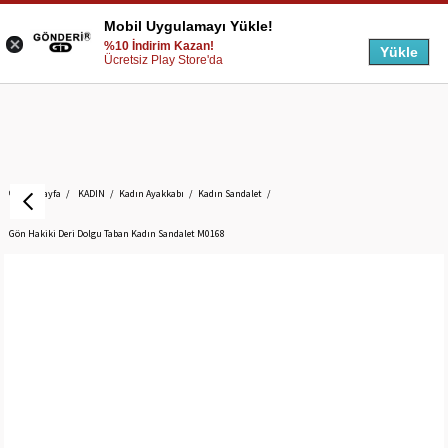
Mobil Uygulamayı Yükle!
%10 İndirim Kazan!
Yükle
Ücretsiz Play Store'da
Anasayfa
KADIN
Kadın Ayakkabı
Kadın Sandalet
Gön Hakiki Deri Dolgu Taban Kadın Sandalet M0168