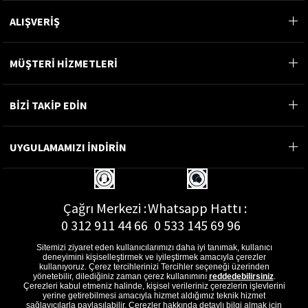
ALIŞVERİŞ
MÜŞTERİ HİZMETLERİ
BİZİ TAKİP EDİN
UYGULAMAMIZI İNDİRİN
Çağrı Merkezi :
Whatsapp Hattı :
0 312 911 44 66
0 533 145 69 96
Sitemizi ziyaret eden kullanıcılarımızı daha iyi tanımak, kullanıcı
deneyimini kişiselleştirmek ve iyileştirmek amacıyla çerezler
kullanıyoruz. Çerez tercihlerinizi Tercihler seçeneği üzerinden
yönetebilir, dilediğiniz zaman çerez kullanımını
reddedebilirsiniz
.
E-Posta Adresi :
Çerezleri kabul etmeniz halinde, kişisel verileriniz çerezlerin işlevlerini
musterihizmetleri@gon.com.tr
yerine getirebilmesi amacıyla hizmet aldığımız teknik hizmet
sağlayıcılarla paylaşılabilir. Çerezler hakkında detaylı bilgi almak için