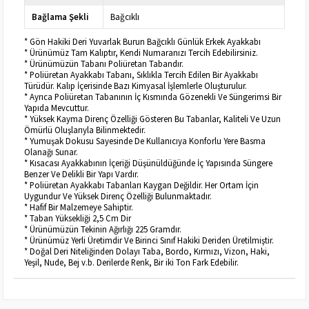
Bağlama Şekli
Bağcıklı
* Gön Hakiki Deri Yuvarlak Burun Bağcıklı Günlük Erkek Ayakkabı
* Ürünümüz Tam Kalıptır, Kendi Numaranızı Tercih Edebilirsiniz.
* Ürünümüzün Tabanı Poliüretan Tabandır.
* Poliüretan Ayakkabı Tabanı, Sıklıkla Tercih Edilen Bir Ayakkabı
Türüdür. Kalıp İçerisinde Bazı Kimyasal İşlemlerle Oluşturulur.
* Ayrıca Poliüretan Tabanının İç Kısmında Gözenekli Ve Süngerimsi Bir
Yapıda Mevcuttur.
* Yüksek Kayma Direnç Özelliği Gösteren Bu Tabanlar, Kaliteli Ve Uzun
Ömürlü Oluşlarıyla Bilinmektedir.
* Yumuşak Dokusu Sayesinde De Kullanıcıya Konforlu Yere Basma
Olanağı Sunar.
* Kısacası Ayakkabının İçeriği Düşünüldüğünde İç Yapısında Süngere
Benzer Ve Delikli Bir Yapı Vardır.
* Poliüretan Ayakkabı Tabanları Kaygan Değildir. Her Ortam İçin
Uygundur Ve Yüksek Direnç Özelliği Bulunmaktadır.
* Hafif Bir Malzemeye Sahiptir.
* Taban Yüksekliği 2,5 Cm Dir
* Ürünümüzün Tekinin Ağırlığı 225 Gramdır.
* Ürünümüz Yerli Üretimdir Ve Birinci Sınıf Hakiki Deriden Üretilmiştir.
* Doğal Deri Niteliğinden Dolayı Taba, Bordo, Kırmızı, Vizon, Haki,
Yeşil, Nude, Bej v.b. Derilerde Renk, Bir iki Ton Fark Edebilir.