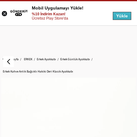
Mobil Uygulamayı Yükle!
%10 İndirim Kazan!
Yükle
Ücretsiz Play Store'da
Anasayfa
ERKEK
Erkek Ayakkabı
Erkek Günlük Ayakkabı
Erkek Kahve Antik Bağcıklı Hakiki Deri Klasik Ayakkabı