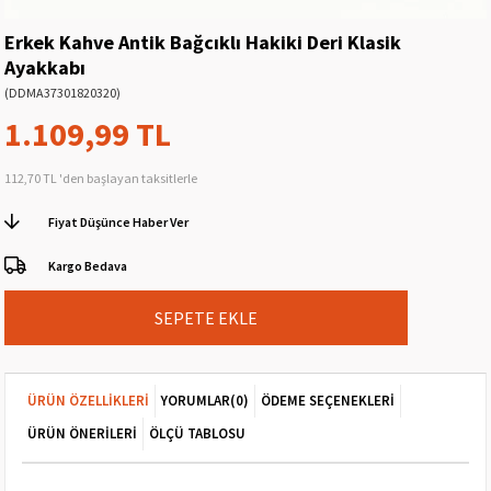
Erkek Kahve Antik Bağcıklı Hakiki Deri Klasik
Ayakkabı
(DDMA37301820320)
1.109,99 TL
112,70 TL
'den başlayan taksitlerle
Fiyat Düşünce Haber Ver
Kargo Bedava
ÜRÜN ÖZELLIKLERI
YORUMLAR
(0)
ÖDEME SEÇENEKLERI
ÜRÜN ÖNERILERI
ÖLÇÜ TABLOSU