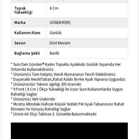
Topuk
6 Cm
Yüksekliği
Marka
GÖNDERİ(R)
Kullanım Alanı
Günlük
Sezon
Dört Mevsim
Bağlama Şekli
Bantlı
* Suni Deri Gönderi® Kadın Topuklu Ayakkabı Günlük Yaşamda Her
Ortamda Kullanabilirsiniz.
* Ürünümüz Tam Kalıptır, Kendi Numaranızı Tercih Edebilirsiniz.
* Dayanaklı NeolitTaban,Rahat Kalıbı İle Her Ayak Yapısına Uygundur.
* Ürünümüzün Tekinin ağırlığı 205 Gramdır.
* 9 Pont ( 6 Cm ) Ökçe Yüksekliği İle Uzun Sure Kullanımlarda Uygun
Rahatlığı Saglar.
* Ürünümüz Yerli Üretimdir.
* Mostra Altındaki Hafızalı Köpük Yastıklı Pet Ayak Tabanınızın Rahat
Etmesini Ve Yürüyüş Rahatlığı Sağlar.
* Ürüne Ait Ölçü Tablosu 3. Görselde Bulunmaktadır.