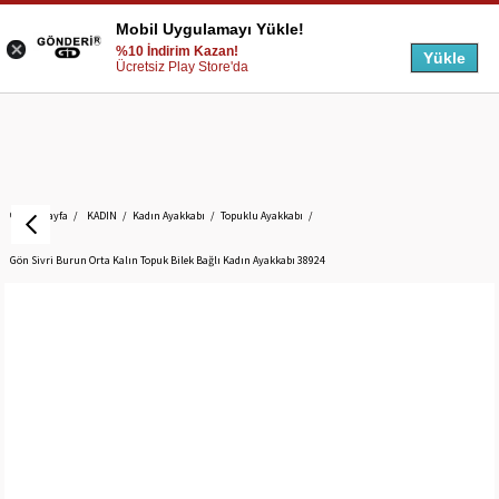
Mobil Uygulamayı Yükle!
%10 İndirim Kazan!
Yükle
Ücretsiz Play Store'da
Anasayfa
KADIN
Kadın Ayakkabı
Topuklu Ayakkabı
Gön Sivri Burun Orta Kalın Topuk Bilek Bağlı Kadın Ayakkabı 38924