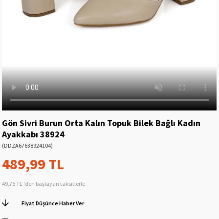
Gön Sivri Burun Orta Kalın Topuk Bilek Bağlı Kadın
Ayakkabı 38924
(DDZA67638924104)
489,99 TL
49,75 TL
'den başlayan taksitlerle
Fiyat Düşünce Haber Ver