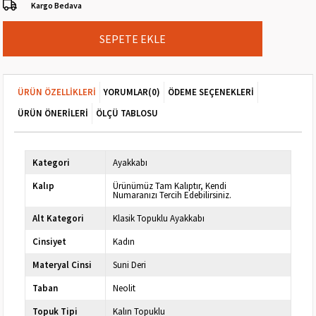
Kargo Bedava
ÜRÜN ÖZELLIKLERI
YORUMLAR
(0)
ÖDEME SEÇENEKLERI
ÜRÜN ÖNERILERI
ÖLÇÜ TABLOSU
Kategori
Ayakkabı
Kalıp
Ürünümüz Tam Kalıptır, Kendi
Numaranızı Tercih Edebilirsiniz.
Alt Kategori
Klasik Topuklu Ayakkabı
Cinsiyet
Kadın
Materyal Cinsi
Suni Deri
Taban
Neolit
Topuk Tipi
Kalın Topuklu