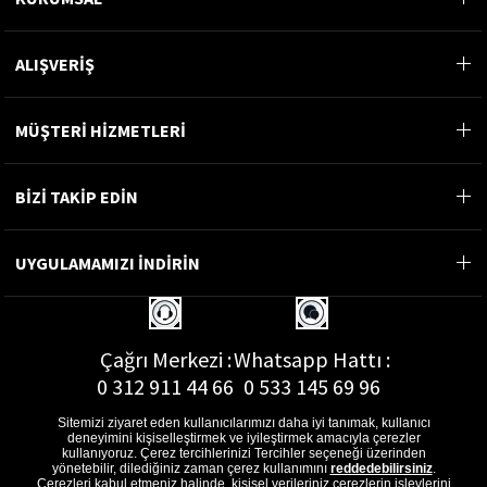
ALIŞVERİŞ
MÜŞTERİ HİZMETLERİ
BİZİ TAKİP EDİN
UYGULAMAMIZI İNDİRİN
Çağrı Merkezi :
Whatsapp Hattı :
0 312 911 44 66
0 533 145 69 96
Sitemizi ziyaret eden kullanıcılarımızı daha iyi tanımak, kullanıcı
deneyimini kişiselleştirmek ve iyileştirmek amacıyla çerezler
kullanıyoruz. Çerez tercihlerinizi Tercihler seçeneği üzerinden
yönetebilir, dilediğiniz zaman çerez kullanımını
reddedebilirsiniz
.
E-Posta Adresi :
Çerezleri kabul etmeniz halinde, kişisel verileriniz çerezlerin işlevlerini