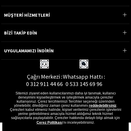
MÜŞTERİ HİZMETLERİ
BİZİ TAKİP EDİN
UYGULAMAMIZI İNDİRİN
Çağrı Merkezi :
Whatsapp Hattı :
0 312 911 44 66
0 533 145 69 96
Sitemizi ziyaret eden kullanıcılarımızı daha iyi tanımak, kullanıcı
deneyimini kişiselleştirmek ve iyileştirmek amacıyla çerezler
kullanıyoruz. Çerez tercihlerinizi Tercihler seçeneği üzerinden
yönetebilir, dilediğiniz zaman çerez kullanımını
reddedebilirsiniz
.
E-Posta Adresi :
Çerezleri kabul etmeniz halinde, kişisel verileriniz çerezlerin işlevlerini
musterihizmetleri@gon.com.tr
yerine getirebilmesi amacıyla hizmet aldığımız teknik hizmet
sağlayıcılarla paylaşılabilir. Çerezler hakkında detaylı bilgi almak için
Çerez Politikası
’nı inceleyebilirsiniz.