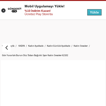
Mobil Uygulamayı Yükle!
%10 İndirim Kazan!
Yükle
Ücretsiz Play Store'da
Anasayfa
KADIN
Kadın Ayakkabı
Kadın Günlük Ayakkabı
Kadın Sneaker
Gön Yuvarlak Burun Düz Taban Bağcıklı Spor Kadın Sneaker 62102