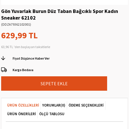
Gön Yuvarlak Burun Düz Taban Bağcıklı Spor Kadın
Sneaker 62102
(DDZA79362102001)
629,99 TL
63,96 TL
'den başlayan taksitlerle
Fiyat Düşünce Haber Ver
Kargo Bedava
ÜRÜN ÖZELLIKLERI
YORUMLAR
(0)
ÖDEME SEÇENEKLERI
ÜRÜN ÖNERILERI
ÖLÇÜ TABLOSU