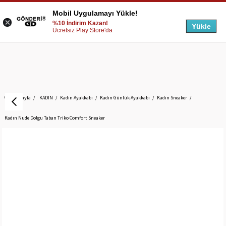
Mobil Uygulamayı Yükle!
%10 İndirim Kazan!
Yükle
Ücretsiz Play Store'da
Anasayfa
KADIN
Kadın Ayakkabı
Kadın Günlük Ayakkabı
Kadın Sneaker
Kadın Nude Dolgu Taban Triko Comfort Sneaker