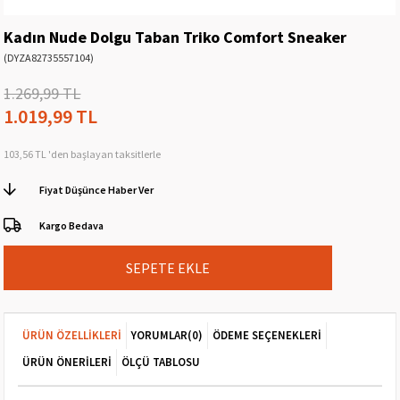
Kadın Nude Dolgu Taban Triko Comfort Sneaker
(DYZA82735557104)
1.269,99 TL
1.019,99 TL
103,56 TL
'den başlayan taksitlerle
Fiyat Düşünce Haber Ver
Kargo Bedava
ÜRÜN ÖZELLIKLERI
YORUMLAR
(0)
ÖDEME SEÇENEKLERI
ÜRÜN ÖNERILERI
ÖLÇÜ TABLOSU