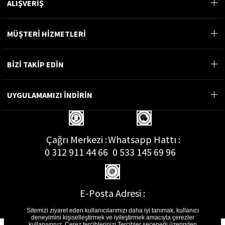
ALIŞVERİŞ
MÜŞTERİ HİZMETLERİ
BİZİ TAKİP EDİN
UYGULAMAMIZI İNDİRİN
Çağrı Merkezi :
Whatsapp Hattı :
0 312 911 44 66
0 533 145 69 96
E-Posta Adresi :
musterihizmetleri@gon.com.tr
Sitemizi ziyaret eden kullanıcılarımızı daha iyi tanımak, kullanıcı
deneyimini kişiselleştirmek ve iyileştirmek amacıyla çerezler
kullanıyoruz. Çerez tercihlerinizi Tercihler seçeneği üzerinden