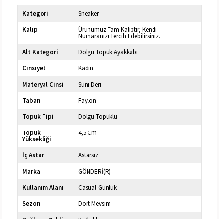
Kategori
Sneaker
Kalıp
Ürünümüz Tam Kalıptır, Kendi
Numaranızı Tercih Edebilirsiniz.
Alt Kategori
Dolgu Topuk Ayakkabı
Cinsiyet
Kadın
Materyal Cinsi
Suni Deri
Taban
Faylon
Topuk Tipi
Dolgu Topuklu
Topuk
4,5 Cm
Yüksekliği
İç Astar
Astarsız
Marka
GÖNDERİ(R)
Kullanım Alanı
Casual-Günlük
Sezon
Dört Mevsim