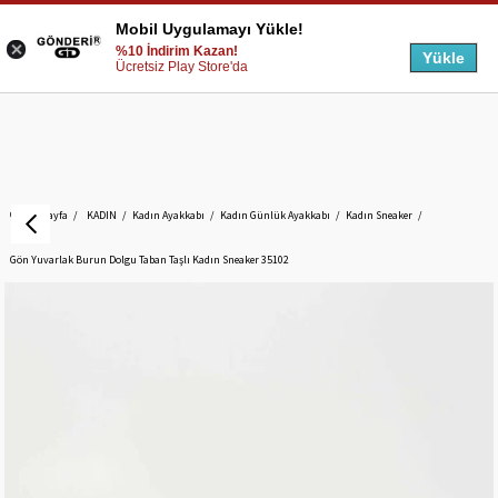
Mobil Uygulamayı Yükle!
%10 İndirim Kazan!
Yükle
Ücretsiz Play Store'da
Anasayfa
KADIN
Kadın Ayakkabı
Kadın Günlük Ayakkabı
Kadın Sneaker
Gön Yuvarlak Burun Dolgu Taban Taşlı Kadın Sneaker 35102