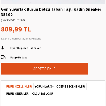
Gön Yuvarlak Burun Dolgu Taban Taşlı Kadın Sneaker
35102
(DYZA53535102060)
809,99 TL
82,24 TL
'den başlayan taksitlerle
Fiyat Düşünce Haber Ver
Kargo Bedava
ÜRÜN ÖZELLIKLERI
YORUMLAR
(0)
ÖDEME SEÇENEKLERI
ÜRÜN ÖNERILERI
ÖLÇÜ TABLOSU