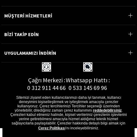
MÜŞTERİ HİZMETLERİ
BİZİ TAKİP EDİN
UYGULAMAMIZI İNDİRİN
Çağrı Merkezi :
Whatsapp Hattı :
0 312 911 44 66
0 533 145 69 96
Sitemizi ziyaret eden kullanıcılarımızı daha iyi tanımak, kullanıcı
deneyimini kişiselleştirmek ve iyileştirmek amacıyla çerezler
kullanıyoruz. Çerez tercihlerinizi Tercihler seçeneği üzerinden
yönetebilir, dilediğiniz zaman çerez kullanımını
reddedebilirsiniz
.
E-Posta Adresi :
Çerezleri kabul etmeniz halinde, kişisel verileriniz çerezlerin işlevlerini
musterihizmetleri@gon.com.tr
yerine getirebilmesi amacıyla hizmet aldığımız teknik hizmet
sağlayıcılarla paylaşılabilir. Çerezler hakkında detaylı bilgi almak için
Çerez Politikası
’nı inceleyebilirsiniz.