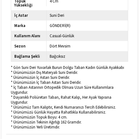
Topuk
4 Cm
Yüksekliği
İç Astar
Suni Deri
Marka
GÖNDERİ(R)
Kullanım Alanı
Casual-Günlük
Sezon
Dört Mevsim
Bağlama Şekli
Bağcıksız
* Gön Suni Deri Yuvarlak Burun Dolgu Taban Kadın Günlük Ayakkabı
* Ürünümüzün Dış Materyali Suni Deridir.
* Ürünümüzün İç Astarı Suni Deridir.
* Ürünümüzün İç Taban Astarı Suni Deridir.
* İç Taban Astarının Ortopedik Olması Uzun Süre Kullanımlara
Uygundur.
* Dayanıklı Poliüretan Taban, Rahat Kalıp, Her Ayak Yapısına
Uygundur.
* Ürünümüz Tam Kalıptır, Kendi Numaranızı Tercih Edebilirsiniz.
* Ürünümüzü Günlük Hayatta Rahatlıkla Kullanabilirsiniz.
* Ürünümüzün Topuk Boyu: 4 cm.
* Ürünümüzün Tekinin Ağırlığı 162 Gramdır.
* Ürünümüzün Yerli Üretimdir.