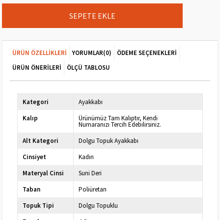
ÜRÜN ÖZELLIKLERI
YORUMLAR
(0)
ÖDEME SEÇENEKLERI
ÜRÜN ÖNERILERI
ÖLÇÜ TABLOSU
Kategori
Ayakkabı
Kalıp
Ürünümüz Tam Kalıptır, Kendi
Numaranızı Tercih Edebilirsiniz.
Alt Kategori
Dolgu Topuk Ayakkabı
Cinsiyet
Kadın
Materyal Cinsi
Suni Deri
Taban
Poliüretan
Topuk Tipi
Dolgu Topuklu