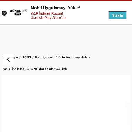
Mobil Uygulamayı Yükle!
%10 İndirim Kazan!
Yükle
Ücretsiz Play Store'da
Anasayfa
KADIN
Kadın Ayakkabı
Kadın Günlük Ayakkabı
Kadın SİYAHA BORDO Dolgu Taban Comfort Ayakkabı