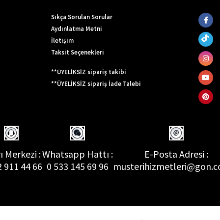
Sıkça Sorulan Sorular
Aydınlatma Metni
İletişim
Taksit Seçenekleri
**ÜYELİKSİZ sipariş takibi
**ÜYELİKSİZ sipariş İade Talebi
ı Merkezi :
Whatsapp Hattı :
E-Posta Adresi :
2 911 44 66
0 533 145 69 96
musterihizmetleri@gon.c