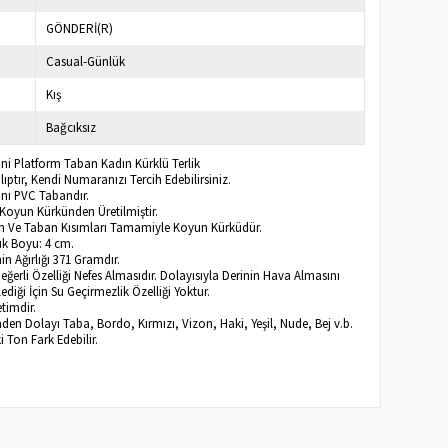
GÖNDERİ(R)
Casual-Günlük
Kış
Bağcıksız
ini Platform Taban Kadın Kürklü Terlik
ptır, Kendi Numaranızı Tercih Edebilirsiniz.
ı PVC Tabandır.
Koyun Kürkünden Üretilmiştir.
n Ve Taban Kısımları Tamamiyle Koyun Kürküdür.
k Boyu: 4 cm.
n Ağırlığı 371 Gramdır.
Değerli Özelliği Nefes Almasıdır. Dolayısıyla Derinin Hava Almasını
diği İçin Su Geçirmezlik Özelliği Yoktur.
timdir.
inden Dolayı Taba, Bordo, Kırmızı, Vizon, Haki, Yeşil, Nude, Bej v.b.
ki Ton Fark Edebilir.