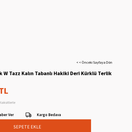
< < Önceki Sayfaya Dön
 W Tazz Kalın Tabanlı Hakiki Deri Kürklü Terlik
 TL
taksitlerle
aber Ver
Kargo Bedava