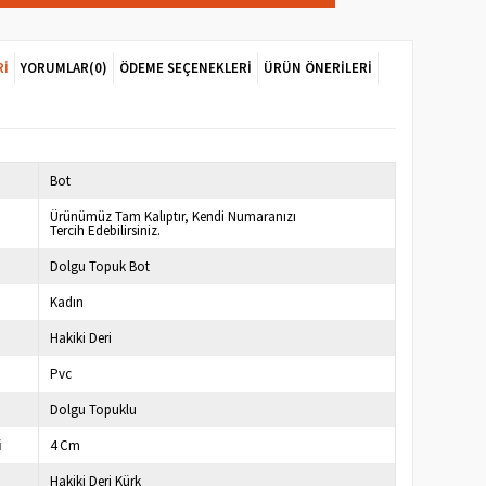
RI
YORUMLAR
(0)
ÖDEME SEÇENEKLERI
ÜRÜN ÖNERILERI
Bot
Ürünümüz Tam Kalıptır, Kendi Numaranızı
Tercih Edebilirsiniz.
Dolgu Topuk Bot
Kadın
Hakiki Deri
Pvc
Dolgu Topuklu
i
4 Cm
Hakiki Deri Kürk