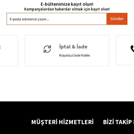
E-bültenimize kayıt olun!
Gönder
t
İptal & İade
Koşulsuz İade Hakkı
MÜŞTERİ HİZMETLERİ
BİZİ TAKİP