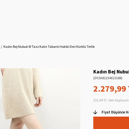
Kadın Bej Nubuk W Tazz Kalın Tabanlı Hakiki Deri Kürklü Terlik
Kadın Bej Nubuk
(DYZA81234615188)
2.279,99
231,49 TL
'den başlayan 
Fiyat Düşünce H