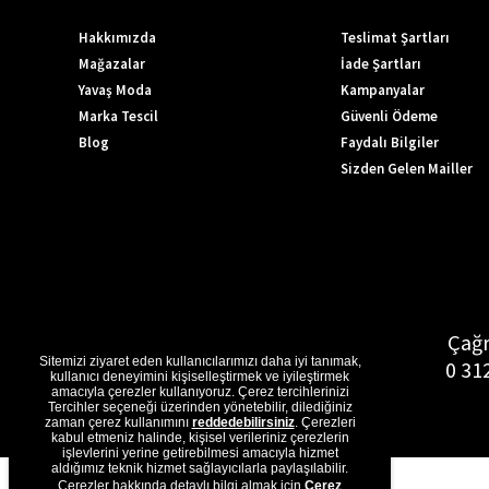
Hakkımızda
Teslimat Şartları
Mağazalar
İade Şartları
Yavaş Moda
Kampanyalar
Marka Tescil
Güvenli Ödeme
Blog
Faydalı Bilgiler
Sizden Gelen Mailler
Çağr
Sitemizi ziyaret eden kullanıcılarımızı daha iyi tanımak,
0 31
kullanıcı deneyimini kişiselleştirmek ve iyileştirmek
amacıyla çerezler kullanıyoruz. Çerez tercihlerinizi
Tercihler seçeneği üzerinden yönetebilir, dilediğiniz
zaman çerez kullanımını
reddedebilirsiniz
. Çerezleri
kabul etmeniz halinde, kişisel verileriniz çerezlerin
işlevlerini yerine getirebilmesi amacıyla hizmet
aldığımız teknik hizmet sağlayıcılarla paylaşılabilir.
Çerezler hakkında detaylı bilgi almak için
Çerez