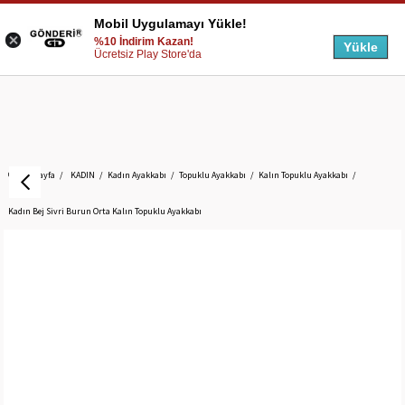
Mobil Uygulamayı Yükle!
%10 İndirim Kazan!
Yükle
Ücretsiz Play Store'da
Anasayfa
KADIN
Kadın Ayakkabı
Topuklu Ayakkabı
Kalın Topuklu Ayakkabı
Kadın Bej Sivri Burun Orta Kalın Topuklu Ayakkabı