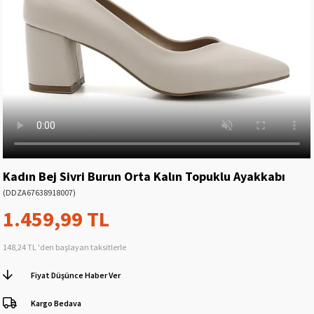
Kadın Bej Sivri Burun Orta Kalın Topuklu Ayakkabı
(DDZA67638918007)
1.459,99 TL
148,24 TL
'den başlayan taksitlerle
Fiyat Düşünce Haber Ver
Kargo Bedava