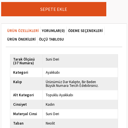
ÜRÜN ÖZELLIKLERI
YORUMLAR
(0)
ÖDEME SEÇENEKLERI
ÜRÜN ÖNERILERI
ÖLÇÜ TABLOSU
Tarak Ölçüsü
Suni Deri
(37 Numara)
Kategori
Ayakkabı
Kalıp
Ürünümüz Dar Kalıptır, Bir Beden
Büyük Numara Tercih Edebilirsiniz.
Alt Kategori
Topuklu Ayakkabı
Cinsiyet
Kadın
Materyal Cinsi
Suni Deri
Taban
Neolit