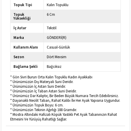
Topuk Tipi
Kalın Topuklu
Topuk
6 Cm
Yüksekliği
İç Astar
Tekstil
Marka
GÖNDERİ(R)
Kullanım Alanı
Casual-Günlük
Sezon
Dört Mevsim
Bağlama Şekli
Bağcıksız
* Gön Sivri Burun Orta Kalın Topuklu Kadın Ayakkabı
* Ürünümüzün Dış Materyali Suni Deridir.
* Ürünümüzün İç Astarı Suni Deridir.
* Ürünümüzün İç Taban Astarı Suni Deridir.
* Ürünümüz Dar Kalıptır, Bir Beden Büyük Numara Tercih Edebilirsiniz.
* Dayanaklı Neolit Taban, Rahat Kalıbı İle Her Ayak Yapısına Uygundur.
* Ürünümüzün Topuk Boyu: 6 cm.
* Ürünümüzün Tekinin Ağırlığı 188 Gramdır.
* Mostra Altındaki Hafızalı Köpük Yastıklı Pet Ayak Tabanınızın Rahat
Etmesini Ve Yürüyüş Rahatlığı Sağlar.