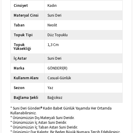
Cinsiyet
Kadın
Materyal Cinsi
Suni Deri
Taban
Neolit
Topuk Tipi
Düz Topuklu
Topuk
1,3 Cm
Yüksekliği
İç Astar
Suni Deri
Marka
GÖNDERİ(R)
Kullanım Alanı
Casual-Günlük
Sezon
Yaz
Bağlama Şekli
Bağcıksız
* Suni Deri Gönderi® Kadın Babet Günlük Yaşamda Her Ortamda
Kullanabilirsiniz.
* Ürünümüzün Dış Materyali Suni Deridir.
* Ürünümüzün İç Astarı Suni Deridir.
* Ürünümüzün İç Taban Astarı Suni Deridir.
* Ürünümüz Dar Kalıptır, Bir Beden Büyük Numara Tercih Edebilirsiniz.