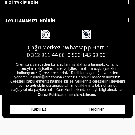
BİZİ TAKİP EDİN
UYGULAMAMIZI İNDİRİN
Çağrı Merkezi :
Whatsapp Hattı :
0 312 911 44 66
0 533 145 69 96
Sitemizi ziyaret eden kullanıcılarımızı daha iyi tanımak, kullanıcı
deneyimini kişiselleştirmek ve iyileştirmek amacıyla çerezler
kullanıyoruz. Çerez tercihlerinizi Tercihler seçeneği üzerinden
yönetebilir, dilediğiniz zaman çerez kullanımını
reddedebilirsiniz
.
E-Posta Adresi :
Çerezleri kabul etmeniz halinde, kişisel verileriniz çerezlerin işlevlerini
musterihizmetleri@gon.com.tr
yerine getirebilmesi amacıyla hizmet aldığımız teknik hizmet
sağlayıcılarla paylaşılabilir. Çerezler hakkında detaylı bilgi almak için
Çerez Politikası
’nı inceleyebilirsiniz.
Kabul Et
Tercihler
Anasayfa
Favorilerim
Sepetim
Üye Girişi