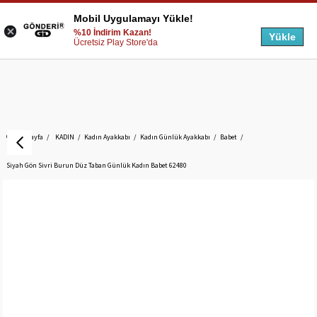
Mobil Uygulamayı Yükle!
%10 İndirim Kazan!
Yükle
Ücretsiz Play Store'da
Anasayfa
KADIN
Kadın Ayakkabı
Kadın Günlük Ayakkabı
Babet
Siyah Gön Sivri Burun Düz Taban Günlük Kadın Babet 62480