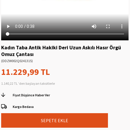
Kadın Taba Antik Hakiki Deri Uzun Askılı Hasır Örgü
Omuz Çantası
(DDZW002Q0241315)
11.229,99 TL
1.140,22 TL
'den başlayan taksitlerle
Fiyat Düşünce Haber Ver
Kargo Bedava