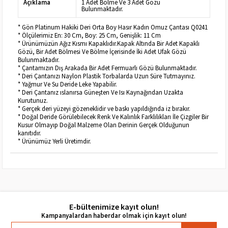
Açıklama
1 Adet Bölme Ve 3 Adet Gözü
Bulunmaktadır.
* Gön Platinum Hakiki Deri Orta Boy Hasır Kadın Omuz Çantası Q0241
* Ölçülerimiz En: 30 Cm, Boy: 25 Cm, Genişlik: 11 Cm
* Ürünümüzün Ağız Kısmı Kapaklıdır.Kapak Altında Bir Adet Kapaklı
Gözü, Bir Adet Bölmesi Ve Bölme İçerisinde İki Adet Ufak Gözü
Bulunmaktadır.
* Çantamızın Dış Arakada Bir Adet Fermuarlı Gözü Bulunmaktadır.
* Deri Çantanızı Naylon Plastik Torbalarda Uzun Süre Tutmayınız.
* Yağmur Ve Su Deride Leke Yapabilir.
* Deri Çantanız ıslanırsa Güneşten Ve Isı Kaynağından Uzakta
Kurutunuz.
* Gerçek deri yüzeyi gözeneklidir ve baskı yapıldığında iz bırakır.
* Doğal Deride Görülebilecek Renk Ve Kalınlık Farklılıkları İle Çizgiler Bir
Kusur Olmayıp Doğal Malzeme Olan Derinin Gerçek Olduğunun
kanıtıdır.
* Ürünümüz Yerli Üretimdir.
E-bültenimize kayıt olun!