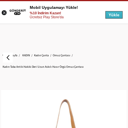
Mobil Uygulamayı Yükle!
%10 İndirim Kazan!
Yükle
Ücretsiz Play Store'da
Anasayfa
KADIN
Kadın Çanta
Omuz Çantası
Kadın Taba Antik Hakiki Deri Uzun Askılı Hasır Örgü Omuz Çantası