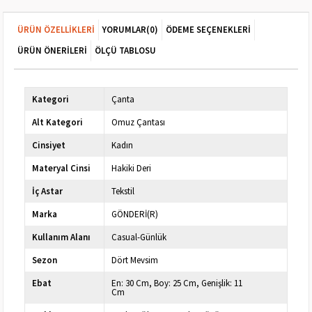
ÜRÜN ÖZELLIKLERI
YORUMLAR
(0)
ÖDEME SEÇENEKLERI
ÜRÜN ÖNERILERI
ÖLÇÜ TABLOSU
Kategori
Çanta
Alt Kategori
Omuz Çantası
Cinsiyet
Kadın
Materyal Cinsi
Hakiki Deri
İç Astar
Tekstil
Marka
GÖNDERİ(R)
Kullanım Alanı
Casual-Günlük
Sezon
Dört Mevsim
Ebat
En: 30 Cm, Boy: 25 Cm, Genişlik: 11
Cm