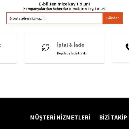
E-bültenimize kayıt olun!
Gönder
t
İptal & İade
Koşulsuz İade Hakkı
MÜŞTERİ HİZMETLERİ
BİZİ TAKİP