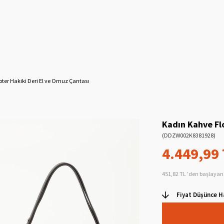
ter Hakiki Deri El ve Omuz Çantası
Kadın Kahve Fl
(DDZW002K8381928)
4.449,99
451,82 TL
'den başlayan 
Fiyat Düşünce H