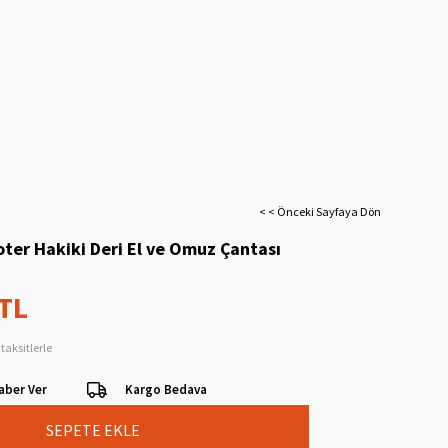
< < Önceki Sayfaya Dön
oter Hakiki Deri El ve Omuz Çantası
 TL
taksitlerle
aber Ver
Kargo Bedava