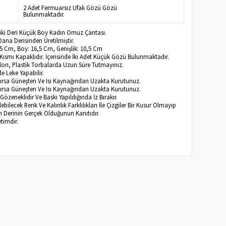
2 Adet Fermuarsız Ufak Gözü Gözü
Bulunmaktadır.
iki Deri Küçük Boy Kadın Omuz Çantası.
ana Derisinden Üretilmiştir.
,5 Cm, Boy: 16,5 Cm, Genişlik: 10,5 Cm
ısmı Kapaklıdır. İçerisinde İki Adet Küçük Gözü Bulunmaktadır.
ylon, Plastik Torbalarda Uzun Süre Tutmayınız.
e Leke Yapabilir.
anırsa Güneşten Ve Isı Kaynağından Uzakta Kurutunuz.
anırsa Güneşten Ve Isı Kaynağından Uzakta Kurutunuz.
Gözeneklidir Ve Baskı Yapıldığında İz Bırakır.
bilecek Renk Ve Kalınlık Farklılıkları İle Çizgiler Bir Kusur Olmayıp
Derinin Gerçek Olduğunun Kanıtıdır.
timdir.