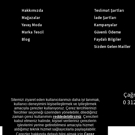
Hakkımızda
Teslimat Şartları
Mağazalar
İade Şartları
Yavaş Moda
Kampanyalar
Marka Tescil
Güvenli Ödeme
Blog
Faydalı Bilgiler
Sizden Gelen Mailler
Çağr
Sitemizi ziyaret eden kullanıcılarımızı daha iyi tanımak,
0 31
kullanıcı deneyimini kişiselleştirmek ve iyileştirmek
amacıyla çerezler kullanıyoruz. Çerez tercihlerinizi
Tercihler seçeneği üzerinden yönetebilir, dilediğiniz
zaman çerez kullanımını
reddedebilirsiniz
. Çerezleri
kabul etmeniz halinde, kişisel verileriniz çerezlerin
işlevlerini yerine getirebilmesi amacıyla hizmet
aldığımız teknik hizmet sağlayıcılarla paylaşılabilir.
Çerezler hakkında detaylı bilgi almak için
Çerez