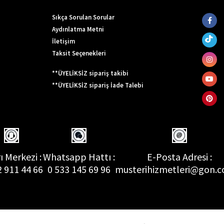
Sıkça Sorulan Sorular
Aydınlatma Metni
İletişim
Taksit Seçenekleri
**ÜYELİKSİZ sipariş takibi
**ÜYELİKSİZ sipariş İade Talebi
ı Merkezi :
Whatsapp Hattı :
E-Posta Adresi :
2 911 44 66
0 533 145 69 96
musterihizmetleri@gon.c