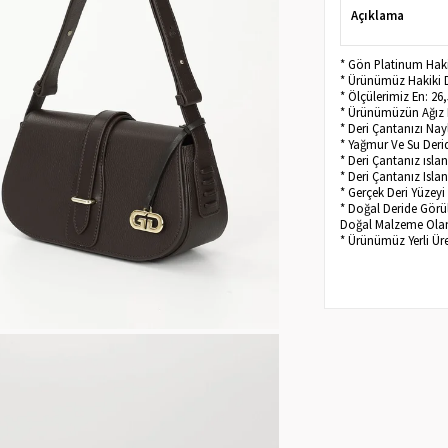
Açıklama
* Gön Platinum Hak
* Ürünümüz Hakiki D
* Ölçülerimiz En: 26
* Ürünümüzün Ağız K
* Deri Çantanızı Na
* Yağmur Ve Su Derid
* Deri Çantanız ısl
* Deri Çantanız Isl
* Gerçek Deri Yüzeyi 
* Doğal Deride Görüle
Doğal Malzeme Olan 
* Ürünümüz Yerli Üre