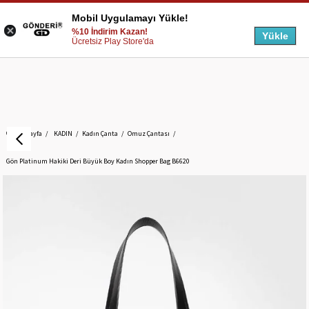
Mobil Uygulamayı Yükle!
%10 İndirim Kazan!
Yükle
Ücretsiz Play Store'da
Anasayfa
KADIN
Kadın Çanta
Omuz Çantası
Gön Platinum Hakiki Deri Büyük Boy Kadın Shopper Bag B6620