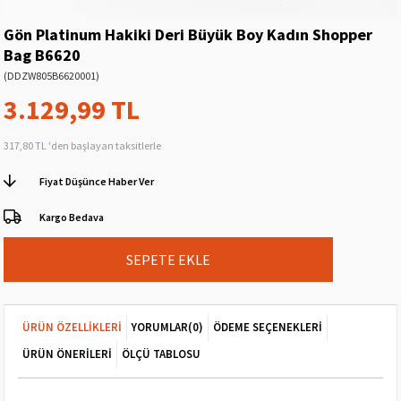
Gön Platinum Hakiki Deri Büyük Boy Kadın Shopper
Bag B6620
(DDZW805B6620001)
3.129,99 TL
317,80 TL
'den başlayan taksitlerle
Fiyat Düşünce Haber Ver
Kargo Bedava
ÜRÜN ÖZELLIKLERI
YORUMLAR
(0)
ÖDEME SEÇENEKLERI
ÜRÜN ÖNERILERI
ÖLÇÜ TABLOSU