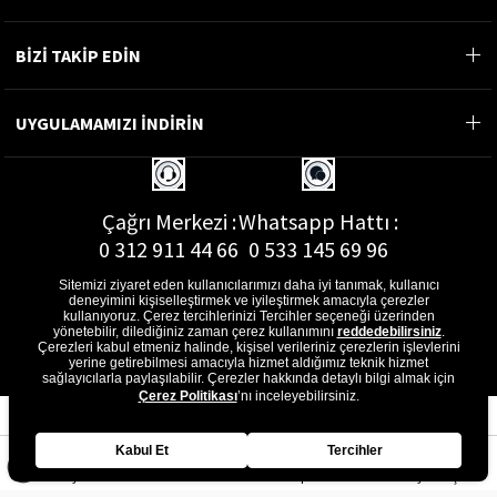
BİZİ TAKİP EDİN
UYGULAMAMIZI İNDİRİN
Çağrı Merkezi :
Whatsapp Hattı :
0 312 911 44 66
0 533 145 69 96
Sitemizi ziyaret eden kullanıcılarımızı daha iyi tanımak, kullanıcı
deneyimini kişiselleştirmek ve iyileştirmek amacıyla çerezler
kullanıyoruz. Çerez tercihlerinizi Tercihler seçeneği üzerinden
yönetebilir, dilediğiniz zaman çerez kullanımını
reddedebilirsiniz
.
E-Posta Adresi :
Çerezleri kabul etmeniz halinde, kişisel verileriniz çerezlerin işlevlerini
musterihizmetleri@gon.com.tr
yerine getirebilmesi amacıyla hizmet aldığımız teknik hizmet
sağlayıcılarla paylaşılabilir. Çerezler hakkında detaylı bilgi almak için
Çerez Politikası
’nı inceleyebilirsiniz.
Kabul Et
Tercihler
Anasayfa
Favorilerim
Sepetim
Üye Girişi