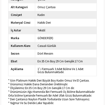
Alt Kategori
Omuz Çantası
Cinsiyet
Kadın
Materyal Cinsi
Hakiki Deri
İç Astar
Tekstil
Marka
GÖNDERİ(R)
Kullanım Alanı
Casual-Günlük
Sezon
Dört Mevsim
Ebat
En:35 Cm Boy:29 Cm Genişlik:17 Cm
Açıklama
1’ i Fermuarlı 3 Adet Bölme Ve 1 Adet
Gözü Bulunmaktadır.
* Gön Platinum Hakiki Deri Büyük Boy Kadın Omuz Ve El Çantası.
* Ürünümüz Hakiki Dana Derisinden Üretilmiştir.
* Ölçülerimiz En:35 Cm Boy:29 Cm Genişlik:17 Cm dir.
* Ürünümüzün Ağız Kısmında Biri Fermuarlı Üç Bölme Bulunmaktadır
Orta bölme İçerisinde Fermuarlı Bir Adet Ufak Gözü Bulunmaktadır.
* Deri Çantanızı Naylon Plastik Torbalarda Uzun Süre Tutmayınız.
* Yağmur Ve Su Deride Leke Yapabilir.