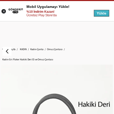
Mobil Uygulamayı Yükle!
%10 İndirim Kazan!
Yükle
Ücretsiz Play Store'da
Anasayfa
KADIN
Kadın Çanta
Omuz Çantası
Kadın Gri Floter Hakiki Deri El ve Omuz Çantası