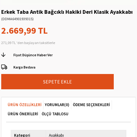
Erkek Taba Antik Bağcıklı Hakiki Deri Klasik Ayakkabı
(DDMA64901939315)
2.669,99 TL
271,09 TL
'den başlayan taksitlerle
Fiyat Düşünce Haber Ver
Kargo Bedava
ÜRÜN ÖZELLIKLERI
YORUMLAR
(0)
ÖDEME SEÇENEKLERI
ÜRÜN ÖNERILERI
ÖLÇÜ TABLOSU
Kategori
Ayakkabı