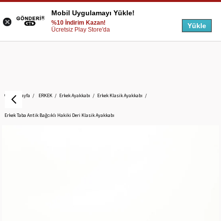
Mobil Uygulamayı Yükle!
%10 İndirim Kazan!
Yükle
Ücretsiz Play Store'da
Anasayfa
ERKEK
Erkek Ayakkabı
Erkek Klasik Ayakkabı
Erkek Taba Antik Bağcıklı Hakiki Deri Klasik Ayakkabı