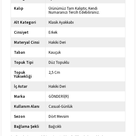
Kalıp
Ürünümüz Tam Kalıptır, Kendi
Numaranızı Tercih Edebilirsiniz.
Alt Kategori
Klasik Ayakkabı
Cinsiyet
Erkek
Materyal Cinsi
Hakiki Deri
Taban
Kauçuk
Topuk Tipi
Düz Topuklu
Topuk
2,5 Cm
Yüksekliği
İç Astar
Hakiki Deri
Marka
GÖNDERİ(R)
Kullanım Alanı
Casual-Günlük
Sezon
Dört Mevsim
Bağlama Şekli
Bağcıklı