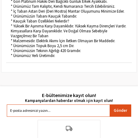
* Gön Platinum Hakiki Deri Bağcıklı Günlük Erkek Ayakkabı.
* Ürünümüz Tam Kalıptır, Kendi Numaranızı Tercih Edebilirsiniz.
* İç Taban Astarı Deri (Deri Mostra) Mantar Oluşumunu Minimize Eder.
* Ürünümüzün Tabanı Kauçuk Tabandır.
* Kauçuk Taban Özellikleri Nelerdir?
* Yüksek Bir Aşınıma Karşı Dayanıklıdır. Yüksek Kayma Dirençleri Vardır.
Kimyasallara Karşı Dayanıklıdır. Ve Doğal Olması Sebebiyle
Vazgeçilmez Bir Taban
* Malzemesidir. Elektrik Akımı İçin İletken Olmayan Bir Maddedir.
* Ürünümüzün Topuk Boyu 2,5 cm Dir.
* Ürünümüzün Tekinin Ağırlığı 420 Gramdır.
* Ürünümüz Yerli Üretimdir.
E-bültenimize kayıt olun!
Gönder