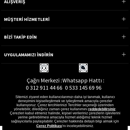
ALIŞVERİŞ
MÜŞTERİ HİZMETLERİ
BİZİ TAKİP EDİN
UYGULAMAMIZI İNDİRİN
Çağrı Merkezi :
Whatsapp Hattı :
0 312 911 44 66
0 533 145 69 96
Sitemizi ziyaret eden kullanıcılarımızı daha iyi tanımak, kullanıcı
deneyimini kişiselleştirmek ve iyileştirmek amacıyla çerezler
kullanıyoruz. Çerez tercihlerinizi Tercihler seçeneği üzerinden
yönetebilir, dilediğiniz zaman çerez kullanımını
reddedebilirsiniz
.
E-Posta Adresi :
Çerezleri kabul etmeniz halinde, kişisel verileriniz çerezlerin işlevlerini
musterihizmetleri@gon.com.tr
yerine getirebilmesi amacıyla hizmet aldığımız teknik hizmet
sağlayıcılarla paylaşılabilir. Çerezler hakkında detaylı bilgi almak için
Çerez Politikası
’nı inceleyebilirsiniz.