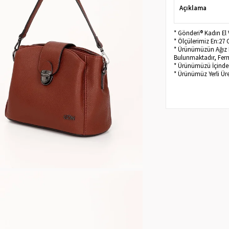
Açıklama
* Gönderi® Kadın El
* Ölçülerimiz En:27
* Ürünümüzün Ağız Kı
Bulunmaktadır, Ferm
* Ürünümüzü İçinden
* Ürünümüz Yerli Üre