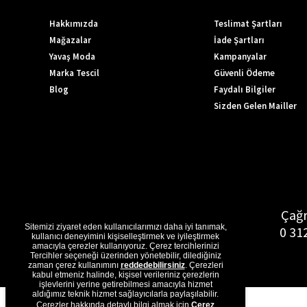
Hakkımızda
Teslimat Şartları
Mağazalar
İade Şartları
Yavaş Moda
Kampanyalar
Marka Tescil
Güvenli Ödeme
Blog
Faydalı Bilgiler
Sizden Gelen Mailler
Çağr
Sitemizi ziyaret eden kullanıcılarımızı daha iyi tanımak,
0 31
kullanıcı deneyimini kişiselleştirmek ve iyileştirmek
amacıyla çerezler kullanıyoruz. Çerez tercihlerinizi
Tercihler seçeneği üzerinden yönetebilir, dilediğiniz
zaman çerez kullanımını
reddedebilirsiniz
. Çerezleri
kabul etmeniz halinde, kişisel verileriniz çerezlerin
işlevlerini yerine getirebilmesi amacıyla hizmet
aldığımız teknik hizmet sağlayıcılarla paylaşılabilir.
Çerezler hakkında detaylı bilgi almak için
Çerez