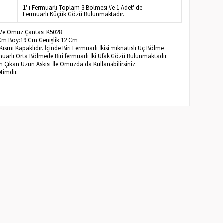
1' i Fermuarlı Toplam 3 Bölmesi Ve 1 Adet' de
Fermuarlı Küçük Gözü Bulunmaktadır.
 Ve Omuz Çantası K5028
 Cm Boy:19 Cm Genişlik:12 Cm
smı Kapaklıdır. İçinde Biri Fermuarlı İkisi mıknatıslı Üç Bölme
uarlı Orta Bölmede Biri fermuarlı İki Ufak Gözü Bulunmaktadır.
 Çıkan Uzun Askısı İle Omuzda da Kullanabilirsiniz.
timdir.