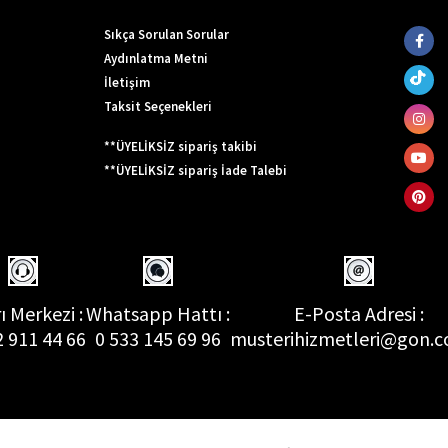
Sıkça Sorulan Sorular
Aydınlatma Metni
İletişim
Taksit Seçenekleri
**ÜYELİKSİZ sipariş takibi
**ÜYELİKSİZ sipariş İade Talebi
ı Merkezi :
Whatsapp Hattı :
E-Posta Adresi :
2 911 44 66
0 533 145 69 96
musterihizmetleri@gon.c