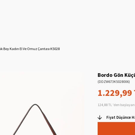
k Boy Kadın El Ve Omuz Çantası K5028
Bordo Gön Küçü
(DDZW673K5028006)
1.229,99
124,88 TL
'den başlayan 
Fiyat Düşünce H