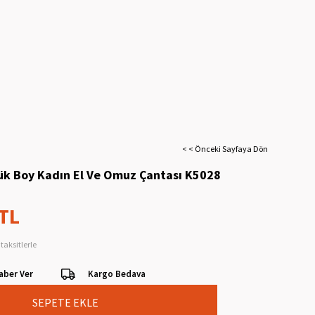
< < Önceki Sayfaya Dön
k Boy Kadın El Ve Omuz Çantası K5028
 TL
taksitlerle
aber Ver
Kargo Bedava