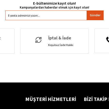
E-bültenimize kayıt olun!
Gönder
t
İptal & İade
Koşulsuz İade Hakkı
MÜŞTERİ HİZMETLERİ
BİZİ TAKİP