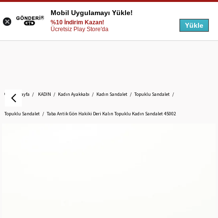
Mobil Uygulamayı Yükle!
%10 İndirim Kazan!
Yükle
Ücretsiz Play Store'da
Anasayfa
KADIN
Kadın Ayakkabı
Kadın Sandalet
Topuklu Sandalet
Topuklu Sandalet
Taba Antik Gön Hakiki Deri Kalın Topuklu Kadın Sandalet 45002