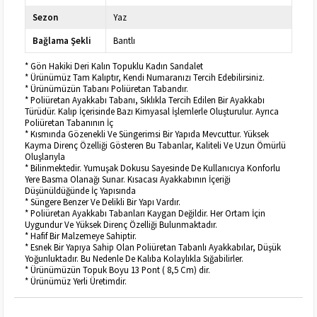
Sezon
Yaz
Bağlama Şekli
Bantlı
* Gön Hakiki Deri Kalın Topuklu Kadın Sandalet
* Ürünümüz Tam Kalıptır, Kendi Numaranızı Tercih Edebilirsiniz.
* Ürünümüzün Tabanı Poliüretan Tabandır.
* Poliüretan Ayakkabı Tabanı, Sıklıkla Tercih Edilen Bir Ayakkabı
Türüdür. Kalıp İçerisinde Bazı Kimyasal İşlemlerle Oluşturulur. Ayrıca
Poliüretan Tabanının İç
* Kısmında Gözenekli Ve Süngerimsi Bir Yapıda Mevcuttur. Yüksek
Kayma Direnç Özelliği Gösteren Bu Tabanlar, Kaliteli Ve Uzun Ömürlü
Oluşlarıyla
* Bilinmektedir. Yumuşak Dokusu Sayesinde De Kullanıcıya Konforlu
Yere Basma Olanağı Sunar. Kısacası Ayakkabının İçeriği
Düşünüldüğünde İç Yapısında
* Süngere Benzer Ve Delikli Bir Yapı Vardır.
* Poliüretan Ayakkabı Tabanları Kaygan Değildir. Her Ortam İçin
Uygundur Ve Yüksek Direnç Özelliği Bulunmaktadır.
* Hafif Bir Malzemeye Sahiptir.
* Esnek Bir Yapıya Sahip Olan Poliüretan Tabanlı Ayakkabılar, Düşük
Yoğunluktadır. Bu Nedenle De Kalıba Kolaylıkla Sığabilirler.
* Ürünümüzün Topuk Boyu 13 Pont ( 8,5 Cm) dir.
* Ürünümüz Yerli Üretimdir.