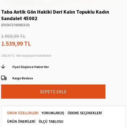
Taba Antik Gön Hakiki Deri Kalın Topuklu Kadın
Sandalet 45002
(DYZA72745002315)
1.969,99 TL
1.539,99 TL
156,36 TL
'den başlayan taksitlerle
Fiyat Düşünce Haber Ver
Kargo Bedava
ÜRÜN ÖZELLIKLERI
YORUMLAR
(0)
ÖDEME SEÇENEKLERI
ÜRÜN ÖNERILERI
ÖLÇÜ TABLOSU