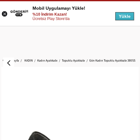
Mobil Uygulamayı Yükle!
%10 İndirim Kazan!
Yükle
Ücretsiz Play Store'da
Anasayfa
KADIN
Kadın Ayakkabı
Topuklu Ayakkabı
Gön Kadın Topuklu Ayakkabı 38055