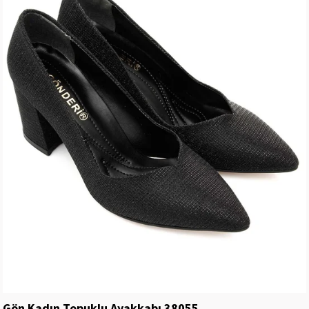
Gön Kadın Topuklu Ayakkabı 38055