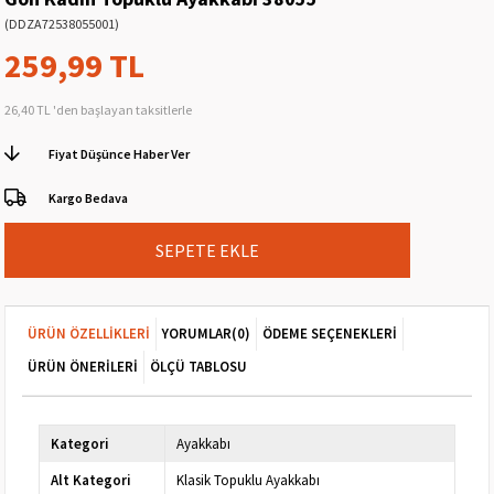
(DDZA72538055001)
259,99 TL
26,40 TL
'den başlayan taksitlerle
Fiyat Düşünce Haber Ver
Kargo Bedava
ÜRÜN ÖZELLIKLERI
YORUMLAR
(0)
ÖDEME SEÇENEKLERI
ÜRÜN ÖNERILERI
ÖLÇÜ TABLOSU
Kategori
Ayakkabı
Alt Kategori
Klasik Topuklu Ayakkabı