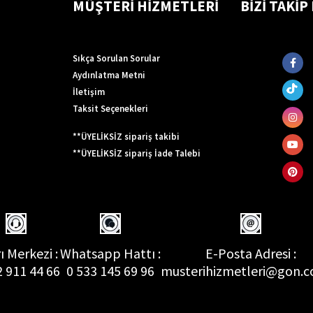
MÜŞTERİ HİZMETLERİ
BİZİ TAKİP
Sıkça Sorulan Sorular
Aydınlatma Metni
İletişim
Taksit Seçenekleri
**ÜYELİKSİZ sipariş takibi
**ÜYELİKSİZ sipariş İade Talebi
ı Merkezi :
Whatsapp Hattı :
E-Posta Adresi :
2 911 44 66
0 533 145 69 96
musterihizmetleri@gon.c