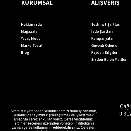
KURUMSAL
ALIŞVERİŞ
Hakkımızda
Teslimat Şartları
Mağazalar
İade Şartları
Yavaş Moda
Kampanyalar
Marka Tescil
Güvenli Ödeme
Blog
Faydalı Bilgiler
Sizden Gelen Mailler
Çağr
Sitemizi ziyaret eden kullanıcılarımızı daha iyi tanımak,
0 31
kullanıcı deneyimini kişiselleştirmek ve iyileştirmek
amacıyla çerezler kullanıyoruz. Çerez tercihlerinizi
Tercihler seçeneği üzerinden yönetebilir, dilediğiniz
zaman çerez kullanımını
reddedebilirsiniz
. Çerezleri