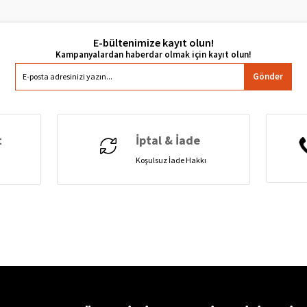
E-bültenimize kayıt olun!
Gönder
t
İptal & İade
Koşulsuz İade Hakkı