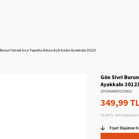
i Burun Yüksek İnce Topuklu Arkası Açık Kadın Ayakkabı 30123
Gön Sivri Burun
Ayakkabı 3012
(DYZA66830123001)
349,99 T
35,54 TL
'den başlayan t
Fiyat Düşünce H