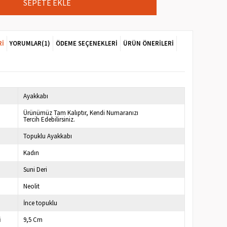
RI
YORUMLAR
(1)
ÖDEME SEÇENEKLERI
ÜRÜN ÖNERILERI
Ayakkabı
Ürünümüz Tam Kalıptır, Kendi Numaranızı
Tercih Edebilirsiniz.
Topuklu Ayakkabı
Kadın
Suni Deri
Neolit
İnce topuklu
i
9,5 Cm