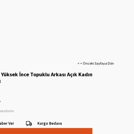
< < Önceki Sayfaya Dön
 Yüksek İnce Topuklu Arkası Açık Kadın
3
L
aksitlerle
aber Ver
Kargo Bedava