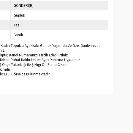
GÖNDERİ(R)
Günlük
Yaz
Bantlı
® Kadın Topuklu Ayakkabı Günlük Yaşamda Ve Özel Günlerinizde
niz.
ptır, Kendi Numaranızı Tercih Edebilirsiniz.
Taban,Rahat Kalıbı İle Her Ayak Yapısına Uygundur.
) Ökçe Yüksekliği İle Şıklıgı Ön Plana Çıkarır.
timdir.
blosu 3. Görselde Bulunmaktadır.