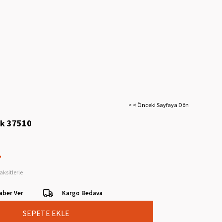
< < Önceki Sayfaya Dön
ik 37510
L
aksitlerle
aber Ver
Kargo Bedava