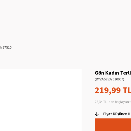
ik 37510
Gön Kadın Terl
(DYZA53537510007)
219,99 T
22,34 TL
'den başlayan t
Fiyat Düşünce H