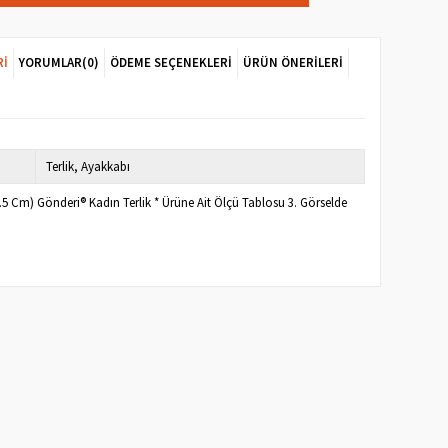
RI
YORUMLAR
(0)
ÖDEME SEÇENEKLERI
ÜRÜN ÖNERILERI
Terlik
Ayakkabı
1.5 Cm) Gönderi® Kadın Terlik * Ürüne Ait Ölçü Tablosu 3. Görselde