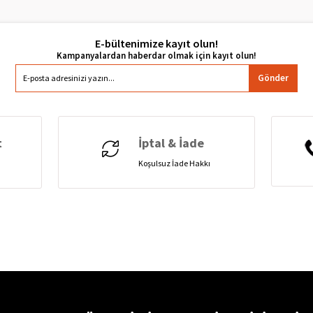
E-bültenimize kayıt olun!
Gönder
t
İptal & İade
Koşulsuz İade Hakkı