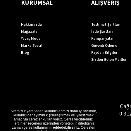
KURUMSAL
ALIŞVERİŞ
Hakkımızda
Teslimat Şartları
Mağazalar
İade Şartları
Yavaş Moda
Kampanyalar
Marka Tescil
Güvenli Ödeme
Blog
Faydalı Bilgiler
Sizden Gelen Mailler
Çağr
Sitemizi ziyaret eden kullanıcılarımızı daha iyi tanımak,
0 31
kullanıcı deneyimini kişiselleştirmek ve iyileştirmek
amacıyla çerezler kullanıyoruz. Çerez tercihlerinizi
Tercihler seçeneği üzerinden yönetebilir, dilediğiniz
zaman çerez kullanımını
reddedebilirsiniz
. Çerezleri