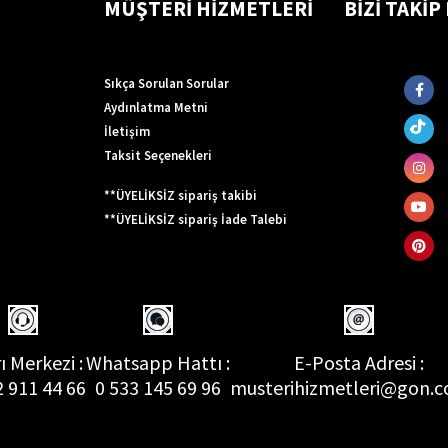
MÜŞTERİ HİZMETLERİ
BİZİ TAKİP
Sıkça Sorulan Sorular
Aydınlatma Metni
İletişim
Taksit Seçenekleri
**ÜYELİKSİZ sipariş takibi
**ÜYELİKSİZ sipariş İade Talebi
ı Merkezi :
Whatsapp Hattı :
E-Posta Adresi :
2 911 44 66
0 533 145 69 96
musterihizmetleri@gon.c