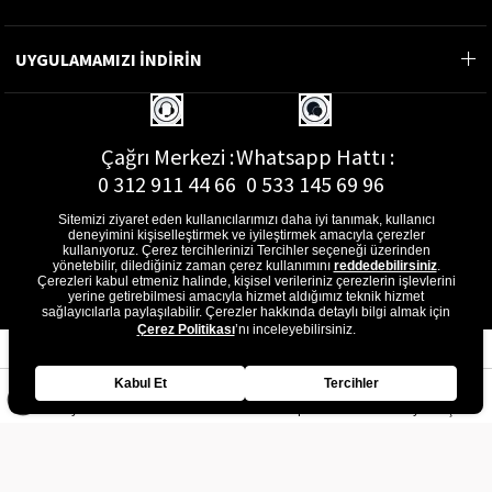
UYGULAMAMIZI İNDİRİN
Çağrı Merkezi :
Whatsapp Hattı :
0 312 911 44 66
0 533 145 69 96
Sitemizi ziyaret eden kullanıcılarımızı daha iyi tanımak, kullanıcı
deneyimini kişiselleştirmek ve iyileştirmek amacıyla çerezler
kullanıyoruz. Çerez tercihlerinizi Tercihler seçeneği üzerinden
yönetebilir, dilediğiniz zaman çerez kullanımını
reddedebilirsiniz
.
E-Posta Adresi :
Çerezleri kabul etmeniz halinde, kişisel verileriniz çerezlerin işlevlerini
musterihizmetleri@gon.com.tr
yerine getirebilmesi amacıyla hizmet aldığımız teknik hizmet
sağlayıcılarla paylaşılabilir. Çerezler hakkında detaylı bilgi almak için
Çerez Politikası
’nı inceleyebilirsiniz.
Kabul Et
Tercihler
Anasayfa
Favorilerim
Sepetim
Üye Girişi