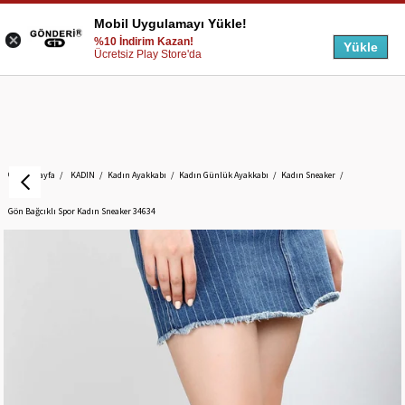
Mobil Uygulamayı Yükle!
%10 İndirim Kazan!
Yükle
Ücretsiz Play Store'da
Anasayfa
KADIN
Kadın Ayakkabı
Kadın Günlük Ayakkabı
Kadın Sneaker
Gön Bağcıklı Spor Kadın Sneaker 34634