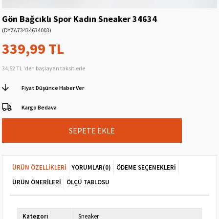
Gön Bağcıklı Spor Kadın Sneaker 34634
(DYZA73434634003)
339,99 TL
34,52 TL
'den başlayan taksitlerle
Fiyat Düşünce Haber Ver
Kargo Bedava
ÜRÜN ÖZELLIKLERI
YORUMLAR
(0)
ÖDEME SEÇENEKLERI
ÜRÜN ÖNERILERI
ÖLÇÜ TABLOSU
Kategori
Sneaker