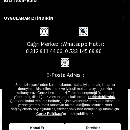
BİZİ TAKİP EDİN
UYGULAMAMIZI İNDİRİN
Çağrı Merkezi :
Whatsapp Hattı :
0 312 911 44 66
0 533 145 69 96
E-Posta Adresi :
musterihizmetleri@gon.com.tr
Sitemizi ziyaret eden kullanıcılarımızı daha iyi tanımak, kullanıcı
deneyimini kişiselleştirmek ve iyileştirmek amacıyla çerezler
kullanıyoruz. Çerez tercihlerinizi Tercihler seçeneği üzerinden
yönetebilir, dilediğiniz zaman çerez kullanımını
reddedebilirsiniz
.
Çerezleri kabul etmeniz halinde, kişisel verileriniz çerezlerin işlevlerini
yerine getirebilmesi amacıyla hizmet aldığımız teknik hizmet
sağlayıcılarla paylaşılabilir. Çerezler hakkında detaylı bilgi almak için
Çerez Politikası
’nı inceleyebilirsiniz.
Kabul Et
Tercihler