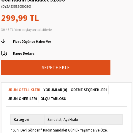
(DYZA53532050030)
299,99 TL
30,46 TL
'den başlayan taksitlerle
Fiyat Düşünce Haber Ver
Kargo Bedava
ÜRÜN ÖZELLIKLERI
YORUMLAR
(0)
ÖDEME SEÇENEKLERI
ÜRÜN ÖNERILERI
ÖLÇÜ TABLOSU
Kategori
Sandalet
Ayakkabı
* Suni Deri Gönderi® Kadın Sandalet Günlük Yaşamda Ve Özel