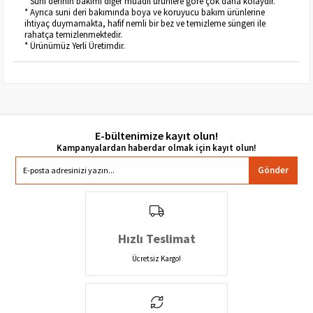
* Suni derinin bakımı diğer muadil ürünlere göre çok daha kolaydır.
* Ayrıca suni deri bakımında boya ve koruyucu bakım ürünlerine
ihtiyaç duymamakta, hafif nemli bir bez ve temizleme süngeri ile
rahatça temizlenmektedir.
* Ürünümüz Yerli Üretimdir.
E-bültenimize kayıt olun!
Gönder
Hızlı Teslimat
Ücretsiz Kargo!