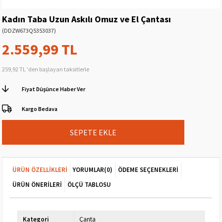
Kadın Taba Uzun Askılı Omuz ve El Çantası
(DDZW673Q5353037)
2.559,99 TL
259,92 TL
'den başlayan taksitlerle
Fiyat Düşünce Haber Ver
Kargo Bedava
ÜRÜN ÖZELLIKLERI
YORUMLAR
(0)
ÖDEME SEÇENEKLERI
ÜRÜN ÖNERILERI
ÖLÇÜ TABLOSU
Kategori
Çanta