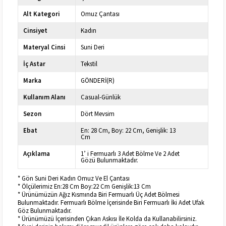
Alt Kategori
Omuz Çantası
Cinsiyet
Kadın
Materyal Cinsi
Suni Deri
İç Astar
Tekstil
Marka
GÖNDERİ(R)
Kullanım Alanı
Casual-Günlük
Sezon
Dört Mevsim
Ebat
En: 28 Cm, Boy: 22 Cm, Genişlik: 13
Cm
Açıklama
1’ i Fermuarlı 3 Adet Bölme Ve 2 Adet
Gözü Bulunmaktadır.
* Gön Suni Deri Kadın Omuz Ve El Çantası
* Ölçülerimiz En:28 Cm Boy:22 Cm Genişlik:13 Cm
* Ürünümüzün Ağız Kısmında Biri Fermuarlı Üç Adet Bölmesi
Bulunmaktadır. Fermuarlı Bölme İçerisinde Biri Fermuarlı İki Adet Ufak
Göz Bulunmaktadır.
* Ürünümüzü İçerisinden Çıkan Askısı İle Kolda da Kullanabilirsiniz.