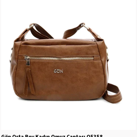
Gön Orta Boy Kadın Omuz Çantası Q5358