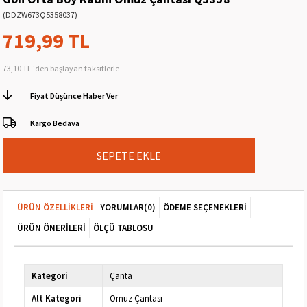
(DDZW673Q5358037)
719,99 TL
73,10 TL
'den başlayan taksitlerle
Fiyat Düşünce Haber Ver
Kargo Bedava
ÜRÜN ÖZELLIKLERI
YORUMLAR
(0)
ÖDEME SEÇENEKLERI
ÜRÜN ÖNERILERI
ÖLÇÜ TABLOSU
Kategori
Çanta
Alt Kategori
Omuz Çantası