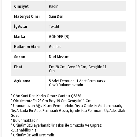
Cinsiyet
Kadın
Materyal Cinsi
Suni Deri
İç Astar
Tekstil
Marka
GÖNDERİ(R)
Kullanım Alanı
Günlük
Sezon
Dört Mevsim
Ebat
En: 28 Cm, Boy: 19 Cm, Genişlik: 11
Cm
Açıklama
5 Adet Fermuarlı 1 Adet Fermuarsız
Gözü Bulunmaktadır.
* Gön Suni Deri Kadın Omuz Çantası Q5358
* Ölçülerimiz En:28 Cm Boy:19 Cm Genişlik:11 Cm
* Ürünümüzün Ağız Kısmı Fermuarlıdır. Dışta Önde İki Adet fermuarlı,
Dış Arkada Bir Adet Fermuarlı Gözü, İçinde İkisi Fermuarlı Üç Adet Ufak
Gözü
* Bulunmaktadır
* Ürünümüzü ayarlanabilir askısı ile Omuzda Ve Çapraz
kullanabilirsiniz.
* Ürünümüz Yerli Üretimdir.