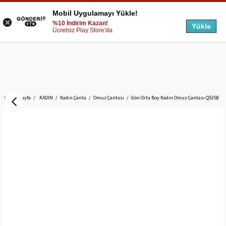
Mobil Uygulamayı Yükle!
%10 İndirim Kazan!
Yükle
Ücretsiz Play Store'da
Anasayfa
KADIN
Kadın Çanta
Omuz Çantası
Gön Orta Boy Kadın Omuz Çantası Q5358