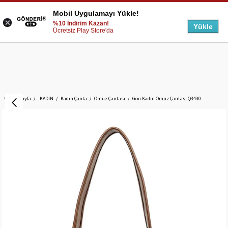
Mobil Uygulamayı Yükle!
%10 İndirim Kazan!
Yükle
Ücretsiz Play Store'da
Anasayfa
KADIN
Kadın Çanta
Omuz Çantası
Gön Kadın Omuz Çantası Q3430