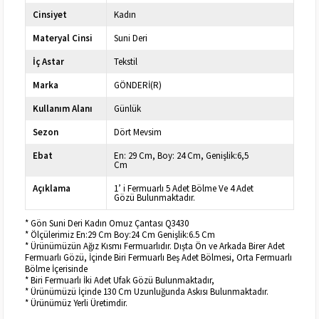
Cinsiyet
Kadın
Materyal Cinsi
Suni Deri
İç Astar
Tekstil
Marka
GÖNDERİ(R)
Kullanım Alanı
Günlük
Sezon
Dört Mevsim
Ebat
En: 29 Cm, Boy: 24 Cm, Genişlik:6,5
Cm
Açıklama
1’ i Fermuarlı 5 Adet Bölme Ve 4 Adet
Gözü Bulunmaktadır.
* Gön Suni Deri Kadın Omuz Çantası Q3430
* Ölçülerimiz En:29 Cm Boy:24 Cm Genişlik:6.5 Cm
* Ürünümüzün Ağız Kısmı Fermuarlıdır. Dışta Ön ve Arkada Birer Adet
Fermuarlı Gözü, İçinde Biri Fermuarlı Beş Adet Bölmesi, Orta Fermuarlı
Bölme İçerisinde
* Biri Fermuarlı İki Adet Ufak Gözü Bulunmaktadır,
* Ürünümüzü İçinde 130 Cm Uzunluğunda Askısı Bulunmaktadır.
* Ürünümüz Yerli Üretimdir.