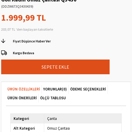
(DDZW673Q3430439)
1.999,99 TL
203,07 TL
'den başlayan taksitlerle
Fiyat Düşünce Haber Ver
Kargo Bedava
ÜRÜN ÖZELLIKLERI
YORUMLAR
(0)
ÖDEME SEÇENEKLERI
ÜRÜN ÖNERILERI
ÖLÇÜ TABLOSU
Kategori
Çanta
Alt Kategori
Omuz Çantası