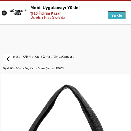
Mobil Uygulamayı Yükle!
%10 İndirim Kazan!
Yükle
Ücretsiz Play Store'da
Anasayfa
KADIN
Kadın Çanta
Omuz Çantası
Siyah Gön Büyük Boy Kadın Omuz Çantası B6603