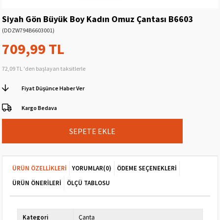
Siyah Gön Büyük Boy Kadın Omuz Çantası B6603
(DDZW794B6603001)
709,99 TL
72,09 TL
'den başlayan taksitlerle
Fiyat Düşünce Haber Ver
Kargo Bedava
ÜRÜN ÖZELLIKLERI
YORUMLAR
(0)
ÖDEME SEÇENEKLERI
ÜRÜN ÖNERILERI
ÖLÇÜ TABLOSU
Kategori
Çanta