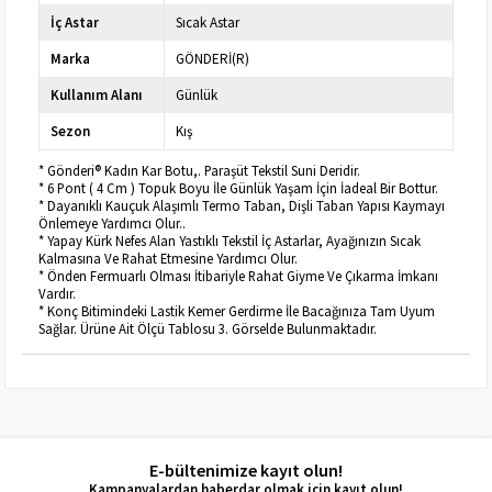
İç Astar
Sıcak Astar
Marka
GÖNDERİ(R)
Kullanım Alanı
Günlük
Sezon
Kış
* Gönderi® Kadın Kar Botu,. Paraşüt Tekstil Suni Deridir.
* 6 Pont ( 4 Cm ) Topuk Boyu İle Günlük Yaşam İçin İadeal Bir Bottur.
* Dayanıklı Kauçuk Alaşımlı Termo Taban, Dişli Taban Yapısı Kaymayı
Önlemeye Yardımcı Olur..
* Yapay Kürk Nefes Alan Yastıklı Tekstil İç Astarlar, Ayağınızın Sıcak
Kalmasına Ve Rahat Etmesine Yardımcı Olur.
* Önden Fermuarlı Olması İtibariyle Rahat Giyme Ve Çıkarma İmkanı
Vardır.
* Konç Bitimindeki Lastik Kemer Gerdirme İle Bacağınıza Tam Uyum
Sağlar. Ürüne Ait Ölçü Tablosu 3. Görselde Bulunmaktadır.
E-bültenimize kayıt olun!