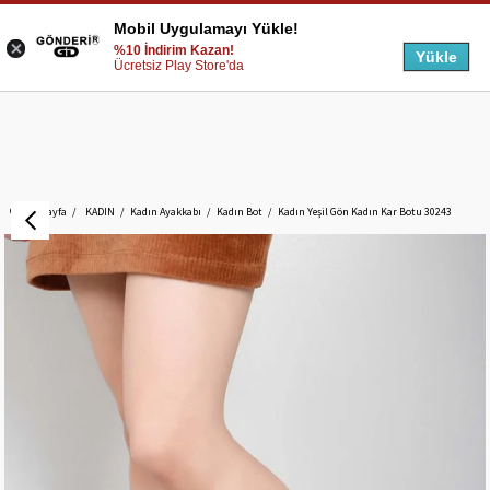
Mobil Uygulamayı Yükle!
%10 İndirim Kazan!
Yükle
Ücretsiz Play Store'da
Anasayfa
KADIN
Kadın Ayakkabı
Kadın Bot
Kadın Yeşil Gön Kadın Kar Botu 30243