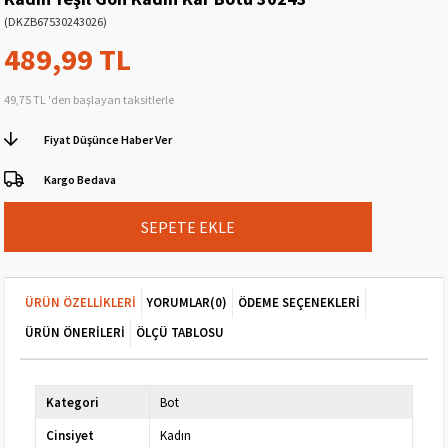
(DKZB67530243026)
489,99 TL
49,75 TL
'den başlayan taksitlerle
Fiyat Düşünce Haber Ver
Kargo Bedava
ÜRÜN ÖZELLIKLERI
YORUMLAR
(0)
ÖDEME SEÇENEKLERI
ÜRÜN ÖNERILERI
ÖLÇÜ TABLOSU
Kategori
Bot
Cinsiyet
Kadın