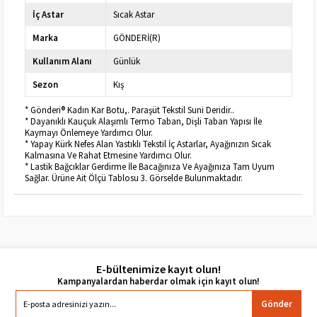
İç Astar
Sıcak Astar
Marka
GÖNDERİ(R)
Kullanım Alanı
Günlük
Sezon
Kış
* Gönderi® Kadın Kar Botu,. Paraşüt Tekstil Suni Deridir..
* Dayanıklı Kauçuk Alaşımlı Termo Taban, Dişli Taban Yapısı İle
Kaymayı Önlemeye Yardımcı Olur.
* Yapay Kürk Nefes Alan Yastıklı Tekstil İç Astarlar, Ayağınızın Sıcak
Kalmasına Ve Rahat Etmesine Yardımcı Olur.
* Lastik Bağcıklar Gerdirme İle Bacağınıza Ve Ayağınıza Tam Uyum
Sağlar. Ürüne Ait Ölçü Tablosu 3. Görselde Bulunmaktadır.
E-bültenimize kayıt olun!
Gönder