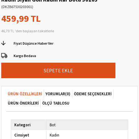
(DKZB67530203001)
459,99 TL
46,70 TL
'den başlayan taksitlerle
Fiyat Düşünce Haber Ver
Kargo Bedava
ÜRÜN ÖZELLIKLERI
YORUMLAR
(0)
ÖDEME SEÇENEKLERI
ÜRÜN ÖNERILERI
ÖLÇÜ TABLOSU
Kategori
Bot
Cinsiyet
Kadın