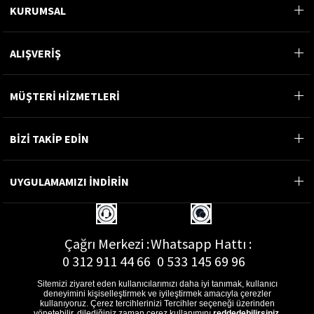
KURUMSAL
ALIŞVERİŞ
MÜŞTERİ HİZMETLERİ
BİZİ TAKİP EDİN
UYGULAMAMIZI İNDİRİN
Çağrı Merkezi :
Whatsapp Hattı :
0 312 911 44 66
0 533 145 69 96
Sitemizi ziyaret eden kullanıcılarımızı daha iyi tanımak, kullanıcı
deneyimini kişiselleştirmek ve iyileştirmek amacıyla çerezler
kullanıyoruz. Çerez tercihlerinizi Tercihler seçeneği üzerinden
yönetebilir, dilediğiniz zaman çerez kullanımını
reddedebilirsiniz
.