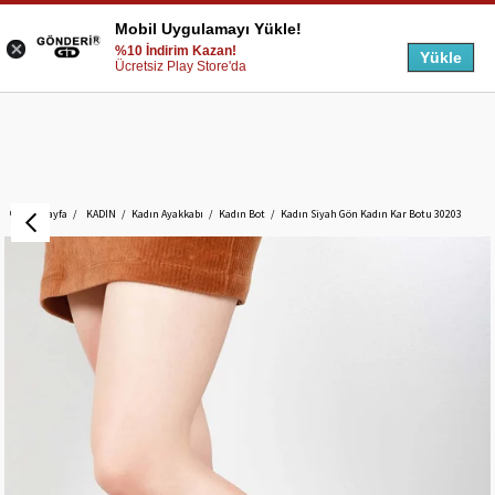
Mobil Uygulamayı Yükle!
%10 İndirim Kazan!
Yükle
Ücretsiz Play Store'da
Anasayfa
KADIN
Kadın Ayakkabı
Kadın Bot
Kadın Siyah Gön Kadın Kar Botu 30203