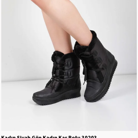
Kadın Siyah Gön Kadın Kar Botu 30203