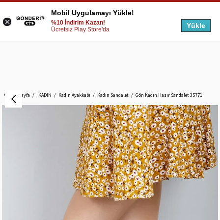
Mobil Uygulamayı Yükle!
%10 İndirim Kazan!
Yükle
Ücretsiz Play Store'da
Anasayfa
KADIN
Kadın Ayakkabı
Kadın Sandalet
Gön Kadın Hasır Sandalet 35771