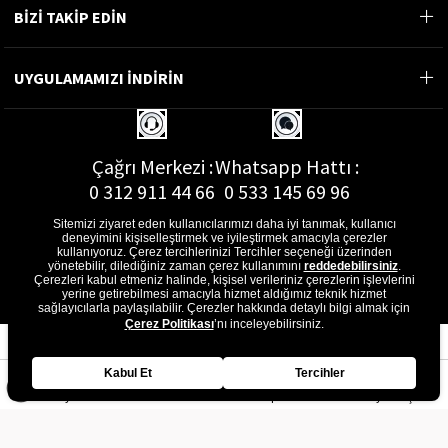
BİZİ TAKİP EDİN
UYGULAMAMIZI İNDİRİN
Çağrı Merkezi :
Whatsapp Hattı :
0 312 911 44 66
0 533 145 69 96
Sitemizi ziyaret eden kullanıcılarımızı daha iyi tanımak, kullanıcı
deneyimini kişiselleştirmek ve iyileştirmek amacıyla çerezler
kullanıyoruz. Çerez tercihlerinizi Tercihler seçeneği üzerinden
yönetebilir, dilediğiniz zaman çerez kullanımını
reddedebilirsiniz
.
E-Posta Adresi :
Çerezleri kabul etmeniz halinde, kişisel verileriniz çerezlerin işlevlerini
musterihizmetleri@gon.com.tr
yerine getirebilmesi amacıyla hizmet aldığımız teknik hizmet
sağlayıcılarla paylaşılabilir. Çerezler hakkında detaylı bilgi almak için
Çerez Politikası
’nı inceleyebilirsiniz.
Kabul Et
Tercihler
Anasayfa
Favorilerim
Sepetim
Üye Girişi