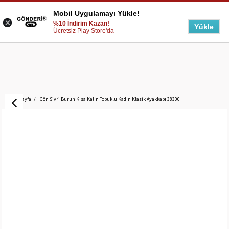
Mobil Uygulamayı Yükle!
%10 İndirim Kazan!
Yükle
Ücretsiz Play Store'da
Anasayfa
Gön Sivri Burun Kısa Kalın Topuklu Kadın Klasik Ayakkabı 38300