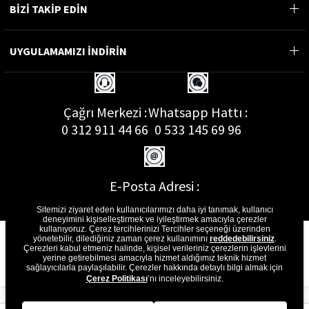
BİZİ TAKİP EDİN
UYGULAMAMIZI İNDİRİN
Çağrı Merkezi :
Whatsapp Hattı :
0 312 911 44 66
0 533 145 69 96
E-Posta Adresi :
musterihizmetleri@gon.com.tr
Sitemizi ziyaret eden kullanıcılarımızı daha iyi tanımak, kullanıcı
deneyimini kişiselleştirmek ve iyileştirmek amacıyla çerezler
kullanıyoruz. Çerez tercihlerinizi Tercihler seçeneği üzerinden
yönetebilir, dilediğiniz zaman çerez kullanımını
reddedebilirsiniz
.
Çerezleri kabul etmeniz halinde, kişisel verileriniz çerezlerin işlevlerini
yerine getirebilmesi amacıyla hizmet aldığımız teknik hizmet
sağlayıcılarla paylaşılabilir. Çerezler hakkında detaylı bilgi almak için
Çerez Politikası
’nı inceleyebilirsiniz.