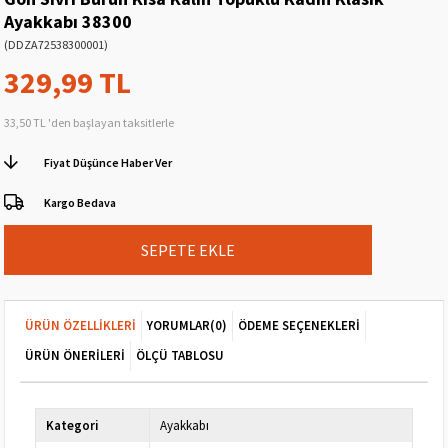
Ayakkabı 38300
(DDZA72538300001)
329,99 TL
33,50 TL
'den başlayan taksitlerle
Fiyat Düşünce Haber Ver
Kargo Bedava
ÜRÜN ÖZELLIKLERI
YORUMLAR
(0)
ÖDEME SEÇENEKLERI
ÜRÜN ÖNERILERI
ÖLÇÜ TABLOSU
Kategori
Ayakkabı