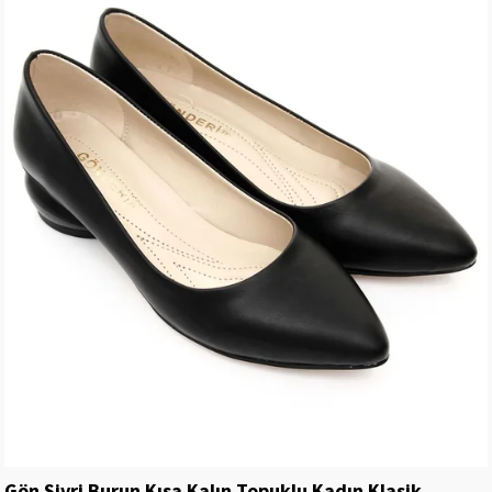
Gön Sivri Burun Kısa Kalın Topuklu Kadın Klasik