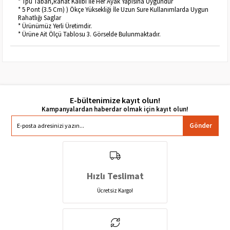
* Tpu Taban,Rahat Kalıbı İle Her Ayak Yapısına Uygundur
* 5 Pont (3.5 Cm) ) Ökçe Yüksekliği İle Uzun Sure Kullanımlarda Uygun
Rahatlığı Saglar
* Ürünümüz Yerli Üretimdir.
* Ürüne Ait Ölçü Tablosu 3. Görselde Bulunmaktadır.
E-bültenimize kayıt olun!
Gönder
Hızlı Teslimat
Ücretsiz Kargo!