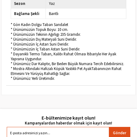
Sezon
Yaz
Bağlama Şekli
Bantlı
* Gön Kadın Dolgu Taban Sandalet
* Ürünümüzün Topuk Boyu: 10 cm.
* Ürünümüzün Tekinin Ağırlıgı 235 Gramdır.
* Ürünümüzün Dış Materyali Suni Deridir.
* Ürünümüzün İç Astarı Suni Deridir.
* Ürünümüzün İç Taban Astarı Suni Deridir.
* Dayanıklı Termo Taban, Kalıbı Rahat Olması İtibariyle Her Ayak
Yapısına Uygundur.
* Ürünümüz Dar Kalıptır, Bir Beden Büyük Numara Tercih Edebilirsiniz.
* Mostra Altındaki Hafızalı Köpük Yastıklı Pet AyakTabanınızın Rahat
Etmesini Ve Yürüyüş Rahatlığı Sağlar.
* Ürünümüz Yerli Üretimdir.
E-bültenimize kayıt olun!
Gönder