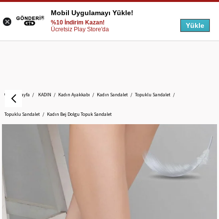
Mobil Uygulamayı Yükle!
%10 İndirim Kazan!
Yükle
Ücretsiz Play Store'da
Anasayfa
KADIN
Kadın Ayakkabı
Kadın Sandalet
Topuklu Sandalet
Topuklu Sandalet
Kadın Bej Dolgu Topuk Sandalet