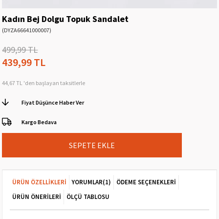
Kadın Bej Dolgu Topuk Sandalet
(DYZA66641000007)
499,99 TL
439,99 TL
44,67 TL
'den başlayan taksitlerle
Fiyat Düşünce Haber Ver
Kargo Bedava
ÜRÜN ÖZELLIKLERI
YORUMLAR
(1)
ÖDEME SEÇENEKLERI
ÜRÜN ÖNERILERI
ÖLÇÜ TABLOSU