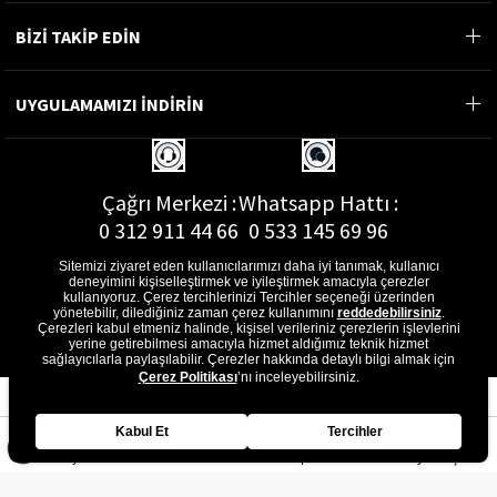
BİZİ TAKİP EDİN
UYGULAMAMIZI İNDİRİN
Çağrı Merkezi :
Whatsapp Hattı :
0 312 911 44 66
0 533 145 69 96
Sitemizi ziyaret eden kullanıcılarımızı daha iyi tanımak, kullanıcı
deneyimini kişiselleştirmek ve iyileştirmek amacıyla çerezler
kullanıyoruz. Çerez tercihlerinizi Tercihler seçeneği üzerinden
yönetebilir, dilediğiniz zaman çerez kullanımını
reddedebilirsiniz
.
E-Posta Adresi :
Çerezleri kabul etmeniz halinde, kişisel verileriniz çerezlerin işlevlerini
musterihizmetleri@gon.com.tr
yerine getirebilmesi amacıyla hizmet aldığımız teknik hizmet
sağlayıcılarla paylaşılabilir. Çerezler hakkında detaylı bilgi almak için
Çerez Politikası
’nı inceleyebilirsiniz.
Kabul Et
Tercihler
Anasayfa
Favorilerim
Sepetim
Üye Girişi