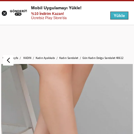
Mobil Uygulamayı Yükle!
%10 İndirim Kazan!
Yükle
Ücretsiz Play Store'da
Anasayfa
KADIN
Kadın Ayakkabı
Kadın Sandalet
Gön Kadın Dolgu Sandalet 40612