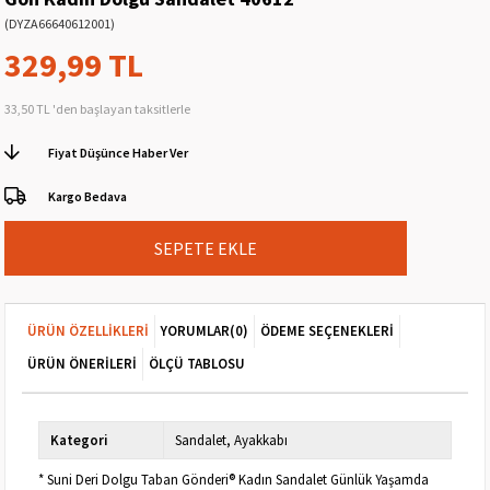
(DYZA66640612001)
329,99 TL
33,50 TL
'den başlayan taksitlerle
Fiyat Düşünce Haber Ver
Kargo Bedava
ÜRÜN ÖZELLIKLERI
YORUMLAR
(0)
ÖDEME SEÇENEKLERI
ÜRÜN ÖNERILERI
ÖLÇÜ TABLOSU
Kategori
Sandalet
Ayakkabı
* Suni Deri Dolgu Taban Gönderi® Kadın Sandalet Günlük Yaşamda