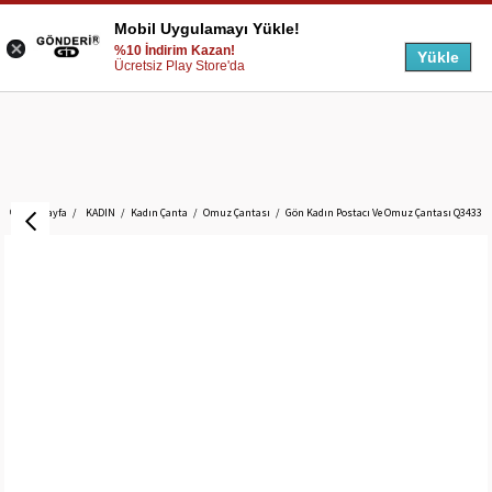
Mobil Uygulamayı Yükle!
%10 İndirim Kazan!
Yükle
Ücretsiz Play Store'da
Anasayfa
KADIN
Kadın Çanta
Omuz Çantası
Gön Kadın Postacı Ve Omuz Çantası Q3433