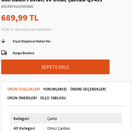
(DDZW741Q3433026)
689,99 TL
70,06 TL
'den başlayan taksitlerle
Fiyat Düşünce Haber Ver
Kargo Bedava
ÜRÜN ÖZELLIKLERI
YORUMLAR
(0)
ÖDEME SEÇENEKLERI
ÜRÜN ÖNERILERI
ÖLÇÜ TABLOSU
Kategori
Çanta
Alt Kategori
Omuz Çantası