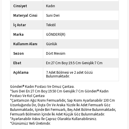
Cinsiyet
Kadın
Materyal Cinsi
Suni Deri
İç Astar
Tekstil
Marka
GÖNDERİ(R)
Kullanım Alanı
Günlük
Sezon
Dört Mevsim
Ebat
En:27 Cm Boy:19.5 Cm Genişlik:7 Cm
Açıklama
7 Adet Bölmesi ve 2 adet Gözü
Bulunmaktadır.
Gönderi® Kadın Postacı Ve Omuz Çantası.
*Suni Deri En:27 Cm Boy:19.50 Cm Genişlik:7 Cm Gönderi® Kadın
Postacı Ve Kol Çantası
*Çantamızın Ağız Kısmı Fermuarlıdır, Sap Kısmı Ayarlanabilir 130 Cm
Uzunluğunda Dır, Dışta Ön Ve Araka Yüzde İki Adet Fermuarlı Göz
Bulunmaktadır, İçinde Biri Fermuarlı, Beş Adet Bölme Bulunmaktadır,
Fermuarlı Bölmenin İçinde İki Adet Küçük Göz Bulunmaktadır.
*Ayarlanabilir Askısı İle Çapraz Olarakta Kullanabilirsiniz.
*Ürünümüz Yerli Üretimdir.