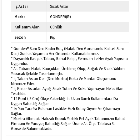
İç Astar
Sıcak Astar
Marka
GÖNDERİ(R)
Kullanım Alanı
Günlük
Sezon
Kış
* Gönderi® Suni Deri Kadın Bot, (Hakiki Deri Görünümlü Kaliteli Suni
Deri) Günlük Yaşamda Her Ortamda Kullanabilirsiniz.
* Dayanıklı Kauçuk Taban, Rahat Kalıp, Fermuarı İle Her Ayak Yapısına
Uygundur.
* Alt Tabanı Hakiki Kauçuktan Üretilmiş Olup, Soğuk Ve Sıcak Yalıtımı
Yapacak Şekilde Tasarlanmıştır.
* İç Taban Astarı Deri (Deri Mostra) Koku Ve Mantar Oluşumunu
Minimize Eder.
* İç Kenar Astarları Ayağı Sıcak Tutan Ve Koku Yapmayan Nefes Alan
Tekstildir.
* 12 Pont ( 8 Cm) Ökçe Yüksekliği İle Uzun Süreli Kullanımlara Da
Uygun Rahatlığı Sağlar.
* İki Yan Tarafta Bulunan Lastikler Hızlı Kolay Giyme Ve Çıkarmayı
Sağlar.
* Mostra Altındaki Hafızalı Köpük Yastıklı Pet Ayak Tabanınızın Rahat
Etmesini Ve Yürüyüş Rahatlığı Sağlar. Ürüne Ait Ölçü Tablosu 3.
Görselde Bulunmaktadır.