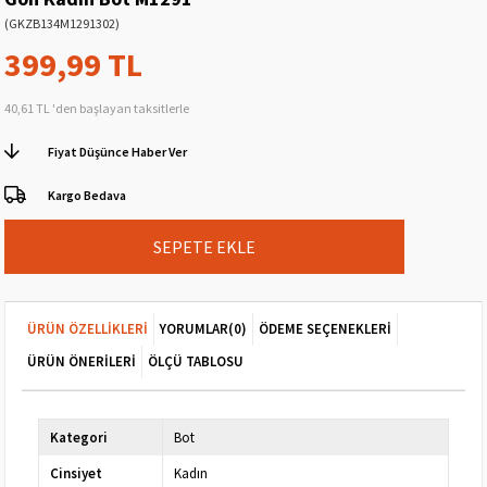
(GKZB134M1291302)
399,99 TL
40,61 TL
'den başlayan taksitlerle
Fiyat Düşünce Haber Ver
Kargo Bedava
ÜRÜN ÖZELLIKLERI
YORUMLAR
(0)
ÖDEME SEÇENEKLERI
ÜRÜN ÖNERILERI
ÖLÇÜ TABLOSU
Kategori
Bot
Cinsiyet
Kadın