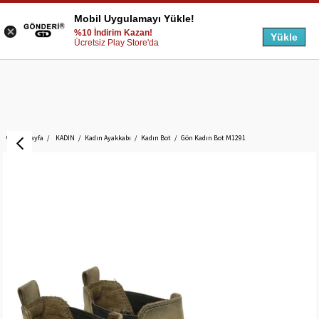
Mobil Uygulamayı Yükle!
%10 İndirim Kazan!
Yükle
Ücretsiz Play Store'da
Anasayfa
KADIN
Kadın Ayakkabı
Kadın Bot
Gön Kadın Bot M1291