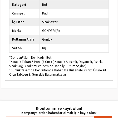
Kategori
Bot
Cinsiyet
Kadın
İç Astar
Sıcak Astar
Marka
GÖNDERİ(R)
Kullanım Alanı
Günlük
Sezon
Kış
*Gönderi® Suni Deri Kadın Bot.
*Kauçuk Taban 5 Pont (3 Cm ) ( Kauçuk Alaşımlı, Dayanıklı, Esnek,
Sıcak Soğuk Yalıtımı Ve Zemine Daha İyi Tutum Sağlar.)
*Günlük Yaşamda Her Ortamda Rahatlıkla Kullanabilirsiniz. Ürüne Ait
Ölçü Tablosu 3. Görselde Bulunmaktadır.
E-bültenimize kayıt olun!