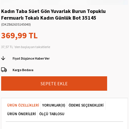
Kadın Taba Süet Gön Yuvarlak Burun Topuklu
Fermuarlı Tokalı Kadın Günlük Bot 35145
(DKZB62635145040)
369,99 TL
37,57 TL
'den başlayan taksitlerle
Fiyat Düşünce Haber Ver
Kargo Bedava
ÜRÜN ÖZELLIKLERI
YORUMLAR
(0)
ÖDEME SEÇENEKLERI
ÜRÜN ÖNERILERI
ÖLÇÜ TABLOSU