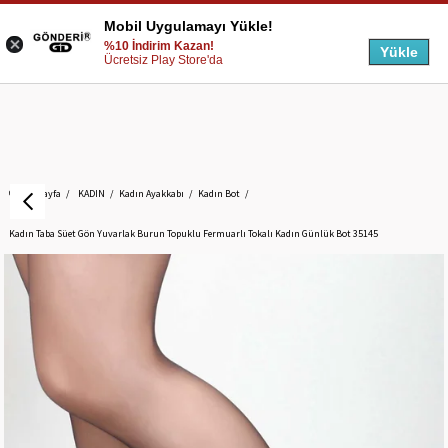
Mobil Uygulamayı Yükle!
%10 İndirim Kazan!
Yükle
Ücretsiz Play Store'da
Anasayfa
KADIN
Kadın Ayakkabı
Kadın Bot
Kadın Taba Süet Gön Yuvarlak Burun Topuklu Fermuarlı Tokalı Kadın Günlük Bot 35145