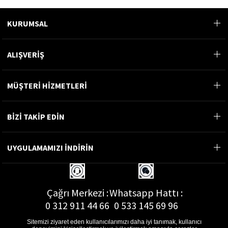
KURUMSAL
ALIŞVERİŞ
MÜŞTERİ HİZMETLERİ
BİZİ TAKİP EDİN
UYGULAMAMIZI İNDİRİN
Çağrı Merkezi :
Whatsapp Hattı :
0 312 911 44 66
0 533 145 69 96
Sitemizi ziyaret eden kullanıcılarımızı daha iyi tanımak, kullanıcı