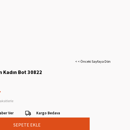
< < Önceki Sayfaya Dön
n Kadın Bot 30822
L
aksitlerle
aber Ver
Kargo Bedava