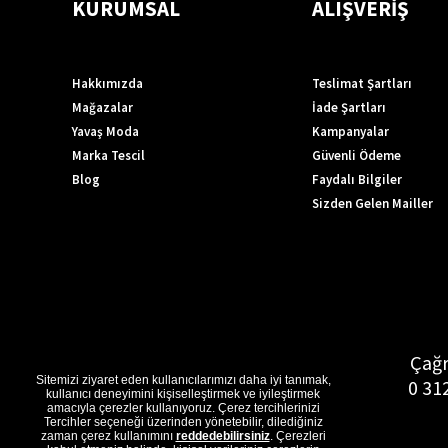
KURUMSAL
ALIŞVERİŞ
Hakkımızda
Teslimat Şartları
Mağazalar
İade Şartları
Yavaş Moda
Kampanyalar
Marka Tescil
Güvenli Ödeme
Blog
Faydalı Bilgiler
Sizden Gelen Mailler
Çağr
Sitemizi ziyaret eden kullanıcılarımızı daha iyi tanımak,
0 31
kullanıcı deneyimini kişiselleştirmek ve iyileştirmek
amacıyla çerezler kullanıyoruz. Çerez tercihlerinizi
Tercihler seçeneği üzerinden yönetebilir, dilediğiniz
zaman çerez kullanımını
reddedebilirsiniz
. Çerezleri