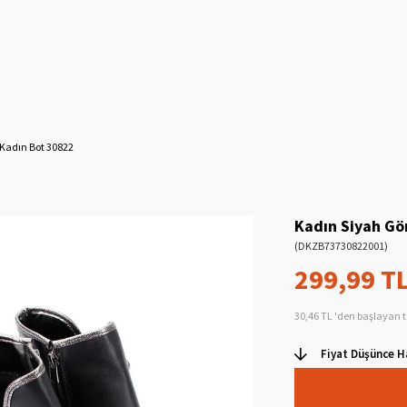
Kadın Bot 30822
Kadın Siyah Gö
(DKZB73730822001)
299,99 T
30,46 TL
'den başlayan t
Fiyat Düşünce H