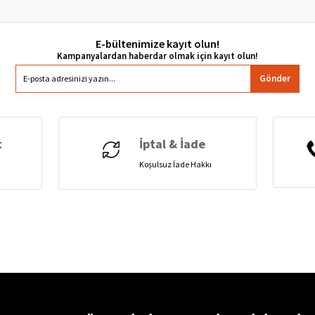
E-bültenimize kayıt olun!
Gönder
t
İptal & İade
Koşulsuz İade Hakkı