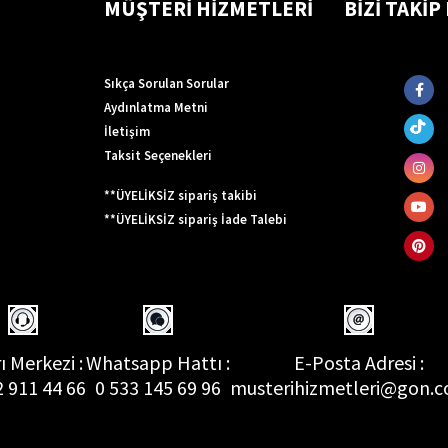
MÜŞTERİ HİZMETLERİ
BİZİ TAKİP
Sıkça Sorulan Sorular
Aydınlatma Metni
İletişim
Taksit Seçenekleri
**ÜYELİKSİZ sipariş takibi
**ÜYELİKSİZ sipariş İade Talebi
ı Merkezi :
Whatsapp Hattı :
E-Posta Adresi :
2 911 44 66
0 533 145 69 96
musterihizmetleri@gon.c