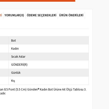
RI
YORUMLAR
(0)
ÖDEME SEÇENEKLERI
ÜRÜN ÖNERILERI
Bot
Kadın
Sıcak Astar
GÖNDERİ(R)
Günlük
Kış
an 8.5 Pont (5.5 Cm) Gönderi® Kadın Bot Ürüne Ait Ölçü Tablosu 3.
adır.