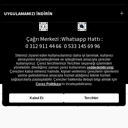
UYGULAMAMIZI İNDİRİN
Çağrı Merkezi :
Whatsapp Hattı :
0 312 911 44 66
0 533 145 69 96
Sitemizi ziyaret eden kullanıcılarımızı daha iyi tanımak, kullanıcı
deneyimini kişiselleştirmek ve iyileştirmek amacıyla çerezler
kullanıyoruz. Çerez tercihlerinizi Tercihler seçeneği üzerinden
yönetebilir, dilediğiniz zaman çerez kullanımını
reddedebilirsiniz
.
E-Posta Adresi :
Çerezleri kabul etmeniz halinde, kişisel verileriniz çerezlerin işlevlerini
musterihizmetleri@gon.com.tr
yerine getirebilmesi amacıyla hizmet aldığımız teknik hizmet
sağlayıcılarla paylaşılabilir. Çerezler hakkında detaylı bilgi almak için
Çerez Politikası
’nı inceleyebilirsiniz.
Kabul Et
Tercihler
Anasayfa
Favorilerim
Sepetim
Üye Girişi