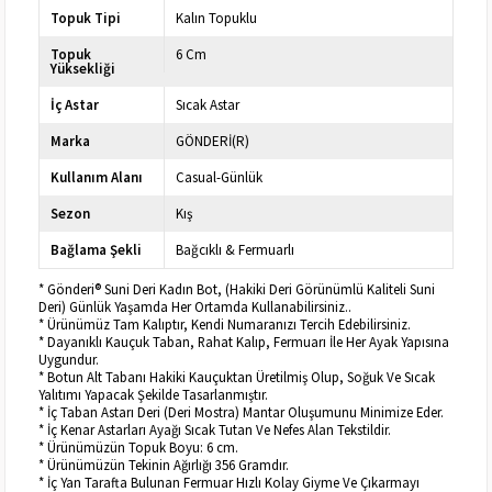
Topuk Tipi
Kalın Topuklu
Topuk
6 Cm
Yüksekliği
İç Astar
Sıcak Astar
Marka
GÖNDERİ(R)
Kullanım Alanı
Casual-Günlük
Sezon
Kış
Bağlama Şekli
Bağcıklı & Fermuarlı
* Gönderi® Suni Deri Kadın Bot, (Hakiki Deri Görünümlü Kaliteli Suni
Deri) Günlük Yaşamda Her Ortamda Kullanabilirsiniz..
* Ürünümüz Tam Kalıptır, Kendi Numaranızı Tercih Edebilirsiniz.
* Dayanıklı Kauçuk Taban, Rahat Kalıp, Fermuarı İle Her Ayak Yapısına
Uygundur.
* Botun Alt Tabanı Hakiki Kauçuktan Üretilmiş Olup, Soğuk Ve Sıcak
Yalıtımı Yapacak Şekilde Tasarlanmıştır.
* İç Taban Astarı Deri (Deri Mostra) Mantar Oluşumunu Minimize Eder.
* İç Kenar Astarları Ayağı Sıcak Tutan Ve Nefes Alan Tekstildir.
* Ürünümüzün Topuk Boyu: 6 cm.
* Ürünümüzün Tekinin Ağırlığı 356 Gramdır.
* İç Yan Tarafta Bulunan Fermuar Hızlı Kolay Giyme Ve Çıkarmayı