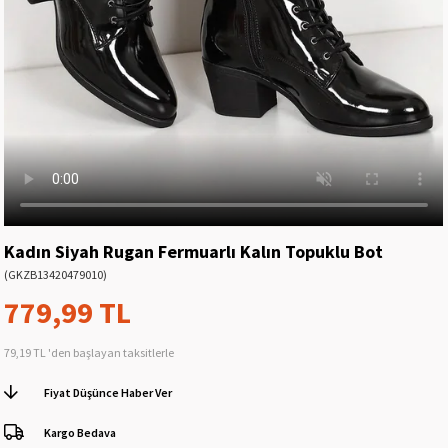
Kadın Siyah Rugan Fermuarlı Kalın Topuklu Bot
(GKZB13420479010)
779,99 TL
79,19 TL
'den başlayan taksitlerle
Fiyat Düşünce Haber Ver
Kargo Bedava