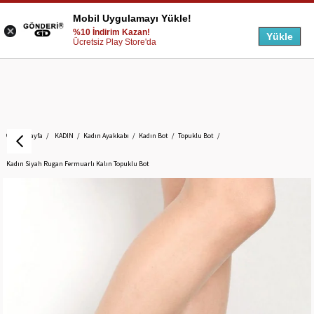
Mobil Uygulamayı Yükle!
%10 İndirim Kazan!
Yükle
Ücretsiz Play Store'da
Anasayfa
KADIN
Kadın Ayakkabı
Kadın Bot
Topuklu Bot
Kadın Siyah Rugan Fermuarlı Kalın Topuklu Bot