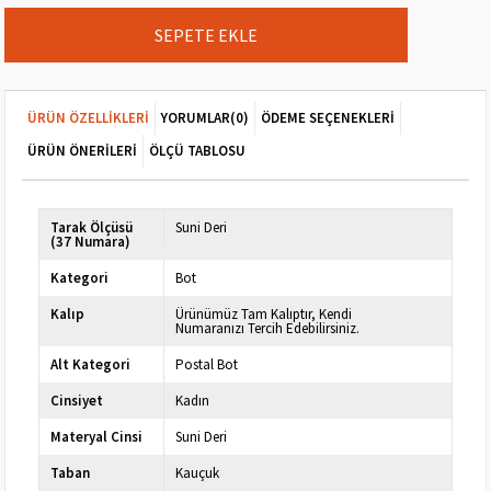
ÜRÜN ÖZELLIKLERI
YORUMLAR
(0)
ÖDEME SEÇENEKLERI
ÜRÜN ÖNERILERI
ÖLÇÜ TABLOSU
Tarak Ölçüsü
Suni Deri
(37 Numara)
Kategori
Bot
Kalıp
Ürünümüz Tam Kalıptır, Kendi
Numaranızı Tercih Edebilirsiniz.
Alt Kategori
Postal Bot
Cinsiyet
Kadın
Materyal Cinsi
Suni Deri
Taban
Kauçuk